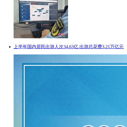
上半年国内居民出游人次34.63亿 出游总花费3.21万亿元