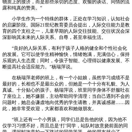
物质上的接济，而是那些亲切的态度、欢愉的谈话、同情的流
露和纯真的赞美。”
小学生作为一个特殊的群体，正处在学习知识，认知社会
的启蒙阶段。国际21世纪教育委员会提出，人际交往能力是教
育的四个支柱之一，儿童早期的人际交往技能、交往状况会深
深影响其未来的人际关系、自尊，甚至幸福生活。
“良好的人际关系，有利于孩子人格的健全和个性社会化
的发展。它可以使学生精神愉快，情绪饱满，充满信心，保持
乐观的人生态度；同时，令孩子智能、心理得以健康发展、不
断提高社会适应能力。”杨瑞萍说。
在杨瑞萍老师的班上，有一个小姑娘，虽然学习成绩不是
最好的，长相也不是最出众的，但她是一个十分有礼貌、为人
真诚、十分贴心的孩子。杨瑞萍说，班里同学身体不舒服吐在
了座位上，她不嫌脏，主动帮助同学清理；当自己遇到不会的
问题时，她总会谦虚地向优秀的学生请教，并真诚感谢……因
此，她非常受欢迎，大家都喜欢和她做朋友。
“班上还有一个小男孩，同学们总是告他的状，因为他不
仅学习习惯不好，而且总是‘打’同学，站队时故意挠前面的同
学，课间时故意拍一下路过的同学等等，他的朋友就少了