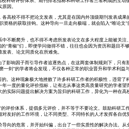
校科研评价体系、期刊排名指标和科研工作者三者构成的互动
实原因。
高校不得不把论文发表，尤其是在国内外顶级期刊发表成果的
教职资格的获取挂钩。这种导向一旦走向极端，就会陷入“唯论文
中不断爬升，也不得不考虑所发表论文在多大程度上能被关注、
无闻的“青椒”们，即便学问做得不错，往往也会因为资历和题目
堆发表、论文同质化在所难免。
了影响因子而引导作者追逐热点，在这两套体制规则下，只有
年磨一剑”的学者将会发现，不仅各种正常的职业晋升和学术利益
的。这种现象极大地挫败了许多科研工作者的积极性，违背了
一年一度的量化评价指标，让有志从事这类高质量研究的学者望
大的实际问题提出解决方案为旨归的科研工作，异化为一种在高
”的评价体系，提倡多元评价，并不等于不要论文。鼓励科研工
相对友好的工作环境，让不同类型、不同特长的人才发挥各自优
导向的危害，并开始纠偏，出台了一些实质性的解决办法。从全