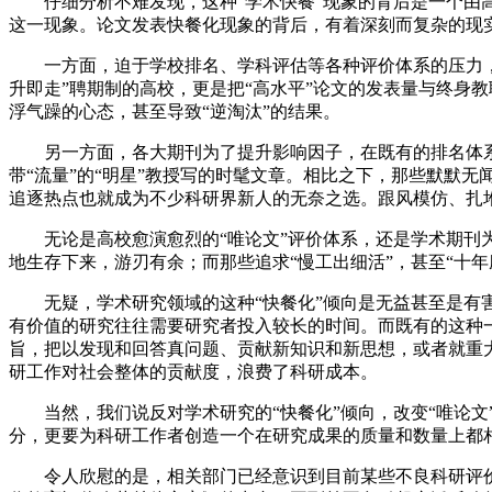
仔细分析不难发现，这种“学术快餐”现象的背后是一个由高
这一现象。论文发表快餐化现象的背后，有着深刻而复杂的现
一方面，迫于学校排名、学科评估等各种评价体系的压力，各
升即走”聘期制的高校，更是把“高水平”论文的发表量与终身
浮气躁的心态，甚至导致“逆淘汰”的结果。
另一方面，各大期刊为了提升影响因子，在既有的排名体系
带“流量”的“明星”教授写的时髦文章。相比之下，那些默默
追逐热点也就成为不少科研界新人的无奈之选。跟风模仿、扎
无论是高校愈演愈烈的“唯论文”评价体系，还是学术期刊为
地生存下来，游刃有余；而那些追求“慢工出细活”，甚至“十
无疑，学术研究领域的这种“快餐化”倾向是无益甚至是有害
有价值的研究往往需要研究者投入较长的时间。而既有的这种
旨，把以发现和回答真问题、贡献新知识和新思想，或者就重
研工作对社会整体的贡献度，浪费了科研成本。
当然，我们说反对学术研究的“快餐化”倾向，改变“唯论文
分，更要为科研工作者创造一个在研究成果的质量和数量上都
令人欣慰的是，相关部门已经意识到目前某些不良科研评价