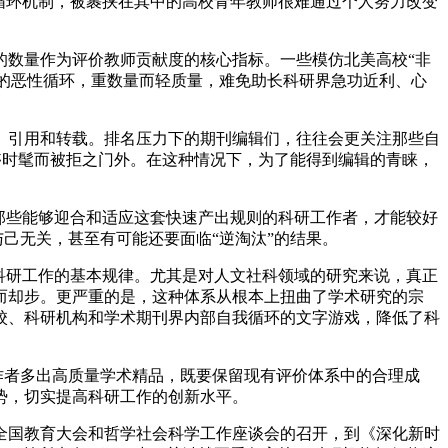
循环机制，被裹挟在其中的高校青年教师很难通过个人努力改变
数量作为评价教师贡献度的核心指标。一些模仿北美高校“非
”的恶性循环，重数量而轻质量，难免助长科研界急功近利、心
引用和转载。排名压力下的期刊编辑们，往往会更关注那些自
不够时髦而被拒之门外。在这种情况下，为了能得到编辑的青睐，
那些能够迎合和适应这套快速产出规则的科研工作者，才能较好
与己无关，甚至有可能还要面临“逆淘汰”的结果。
科研工作的基本规律。尤其是对人文社科领域的研究来说，真正
而却步。更严重的是，这种体系从根本上扭曲了学术研究的宗
校、科研机构和学术期刊界内部自我循环的文字游戏，降低了科
作者多出高质量学术精品，既要保留现有评价体系中的合理成
势，切实提高科研工作的创新水平。
国教育大会和哲学社会科学工作座谈会的召开，到《深化新时