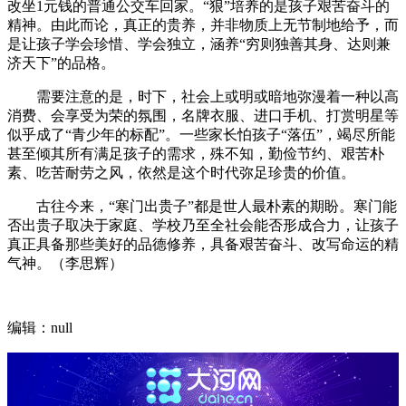
改坐1元钱的普通公交车回家。“狠”培养的是孩子艰苦奋斗的
精神。由此而论，真正的贵养，并非物质上无节制地给予，而
是让孩子学会珍惜、学会独立，涵养“穷则独善其身、达则兼
济天下”的品格。
需要注意的是，时下，社会上或明或暗地弥漫着一种以高
消费、会享受为荣的氛围，名牌衣服、进口手机、打赏明星等
似乎成了“青少年的标配”。一些家长怕孩子“落伍”，竭尽所能
甚至倾其所有满足孩子的需求，殊不知，勤俭节约、艰苦朴
素、吃苦耐劳之风，依然是这个时代弥足珍贵的价值。
古往今来，“寒门出贵子”都是世人最朴素的期盼。寒门能
否出贵子取决于家庭、学校乃至全社会能否形成合力，让孩子
真正具备那些美好的品德修养，具备艰苦奋斗、改写命运的精
气神。（李思辉）
编辑：null