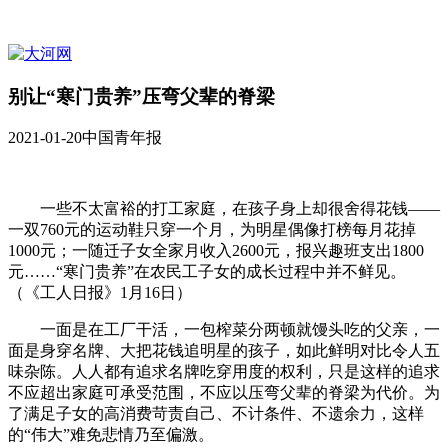
别让“寒门贵养”压弯父辈的脊梁
2021-01-20
中国青年报
一些不太富裕的打工家庭，在孩子身上却很舍得花钱——
一双760元的运动鞋只穿一个月，为明星偶像打榜每月花掉
1000元；一随迁子女全家月收入2600元，报兴趣班支出1800
元……“寒门贵养”在农民工子女的成长过程中并不鲜见。
（《工人日报》1月16日）
一面是在工厂干活，一包榨菜分两顿就馒头吃的父亲，一
面是身穿名牌、大把花钱追明星的孩子，如此鲜明对比令人五
味杂陈。人人都有追求名牌吃穿用度的权利，只是这样的追求
不应超出家庭可承受范围，不应以压弯父辈的脊梁为代价。为
了满足子女的高消费苛责自己、不计条件、不遗余力，这样
的“伟大”难免悲情乃至偏激。