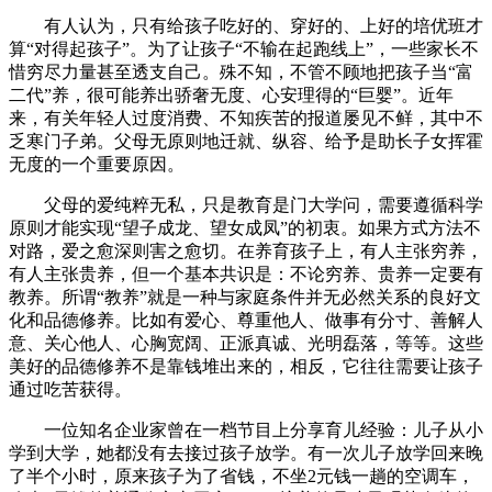
有人认为，只有给孩子吃好的、穿好的、上好的培优班才
算“对得起孩子”。为了让孩子“不输在起跑线上”，一些家长不
惜穷尽力量甚至透支自己。殊不知，不管不顾地把孩子当“富
二代”养，很可能养出骄奢无度、心安理得的“巨婴”。近年
来，有关年轻人过度消费、不知疾苦的报道屡见不鲜，其中不
乏寒门子弟。父母无原则地迁就、纵容、给予是助长子女挥霍
无度的一个重要原因。
父母的爱纯粹无私，只是教育是门大学问，需要遵循科学
原则才能实现“望子成龙、望女成凤”的初衷。如果方式方法不
对路，爱之愈深则害之愈切。在养育孩子上，有人主张穷养，
有人主张贵养，但一个基本共识是：不论穷养、贵养一定要有
教养。所谓“教养”就是一种与家庭条件并无必然关系的良好文
化和品德修养。比如有爱心、尊重他人、做事有分寸、善解人
意、关心他人、心胸宽阔、正派真诚、光明磊落，等等。这些
美好的品德修养不是靠钱堆出来的，相反，它往往需要让孩子
通过吃苦获得。
一位知名企业家曾在一档节目上分享育儿经验：儿子从小
学到大学，她都没有去接过孩子放学。有一次儿子放学回来晚
了半个小时，原来孩子为了省钱，不坐2元钱一趟的空调车，