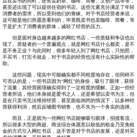
且在卖书的同时，还售卖奶茶、咖啡、简餐、文创产品等等，
甚至还出现了可以提供住宿的书店。这些元素充分满足了年轻
消费者的需求，所以受到他们的青睐。对于书店经营者来说，
这可能是他们所愿意看到的，毕竟既卖书也卖咖啡、简餐，等
于是扩大了消费者的群体，减轻了经营的压力。
但是面对身边越来越多的网红书店，一些质疑和争议也出
现了。质疑者的一个普遍观点，就是网红书店什么都卖，是不
是不务正业？与此同时，很多年轻人到了网红书店，只拍照，
不买书，打完卡就走，对于书店的经营也没有什么实际性的帮
助。
这些问题，现实中可能确实都不同程度地存在，但同样不
可否认的是，一些书店因为“网红”的身份，吸引了眼球，获得
了流量，其经营困境确实得到了一定程度的缓解。正如一些经
营者所说，他们本身就是爱书之人，还是希望以卖书为主，但
是在只卖书无法维持经营，甚至面临倒闭的情况下，以多种经
营获得利润，然后反哺图书销售，也不失为一个务实的选择。
而且，正是因为一些网红书店能够吸引眼球，招揽客流，
所以很多大型的商超、商业综合体愿意以较低的租金乃至免租
金的方式引入网红书店，这不管是对于书店的发展，还是对买