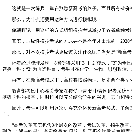
这就是一次练兵，重在熟悉新高考的路子。而且所有省份都
那么，为什么还要用这种方式进行模拟呢？
储朝晖说，用这样的方式组织模拟考试减少了各省单独考试
其实，适应性模拟考试的方式并不是今年才出现的。2020
那么，对本次模拟考试更应该关注什么呢？当然是“新高考”
记者经过梳理发现，8省份将采用“3+1+2”模式，“3”为
选择一科；“2”为再选科目，考生可在化学、生物、思想政治、
再有，在新高考模式下，高校将按照物理、历史两个类别分
教育部考试中心相关专家在接受中青报·中青网记者采访时曾
基础学科的根基，同时也可以充分结合学生的兴趣、志向和特
因此，考生可以利用这次机会充分体验新高考形式、了解选
向。
“高考改革其实包含3个层次的改革，考试改革、招生改革、
到位，“解决的是‘一考定终身’的问题，到了那个时候考生和家