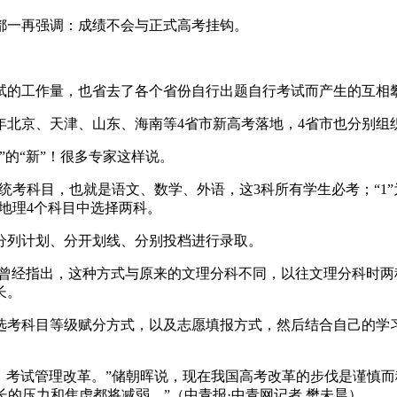
一再强调：成绩不会与正式高考挂钩。
的工作量，也省去了各个省份自行出题自行考试而产生的互相
年北京、天津、山东、海南等4省市新高考落地，4省市也分别组
的“新”！很多专家这样说。
全国统考科目，也就是语文、数学、外语，这3科所有学生必考；“
地理4个科目中选择两科。
列计划、分开划线、分别投档进行录取。
经指出，这种方式与原来的文理分科不同，以往文理分科时两种
长。
考科目等级赋分方式，以及志愿填报方式，然后结合自己的学习
考试管理改革。”储朝晖说，现在我国高考改革的步伐是谨慎而
长的压力和焦虑都将减弱。”（中青报·中青网记者 樊未晨）