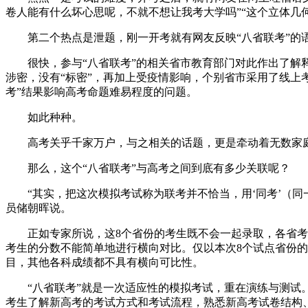
卷人能有什么坏心思呢，不就不想让我考大学吗”“这个立体几
第二个热点是泄题，刚一开考就有网友反映“八省联考”的语
很快，参与“八省联考”的相关省市教育部门对此作出了解释
涉密，没有“标密”，再加上受疫情影响，个别省市采用了线上
考”结果影响高考命题难易程度的问题。
如此种种。
高考关乎千家万户，与之相关的话题，更是牵动着无数家庭
那么，这个“八省联考”与高考之间到底有多少关联呢？
“其实，把这次模拟考试称为联考并不恰当，用‘同考’（同一
员储朝晖说。
正如专家所说，这8个省份的考生既不会一起录取，各省考生
考生的分数不能简单地进行横向对比。仅以本次8个试点省份
目，其他各科成绩都不具有横向可比性。
“八省联考”就是一次适应性的模拟考试，重在演练与测试。
考生了解新高考的考试方式和考试流程，熟悉新高考试卷结构