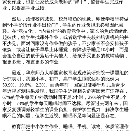
家长作业，也是让家长成为老师的“帮手”，监督学生完成作
业，以提高学业成绩。
然后，治理校内减负、校外增负的现象。即便学校坚持做
到“小学阶段作业不出校门”，学生的作业负担未必就因此减
轻。在“竞技化”、“内卷化”的教育竞争中，家长的焦虑情绪此
起彼伏，给学生找课外作业，或者送学生去校外培训机构的并
不少见。面对回家没有作业做的孩子，不少家长不会安排孩子
锻炼，或者让孩子早早上床睡觉，保障孩子睡足10小时，而是
会担心自己的孩子落后于其他人，给孩子买更多的教辅读物，
报更多班，布置更多的作业。
最近，华东师范大学国家教育宏观政策研究院一课题组的
研究表明，我国小学、初中、高中学生睡眠达标的比例为
59.9%、19.6%、2.3%。而两年前，国家卫健委针对儿童青少
年近视监测结果发现，我国学生近视相关危害因素广泛存在，
67%的学生每天户外活动时间不足2小时，29%的学生不足1个
小时；73%的学生每天睡眠时间不达标。尽管过去两年来，国
家反复强调减轻学生的课业负担，保护学生视力，解决学生睡
眠不足的问题，但学生近视、睡眠不足等问题还是存在。
教育部把中小学生作业、睡眠、手机、读物、体质管理作