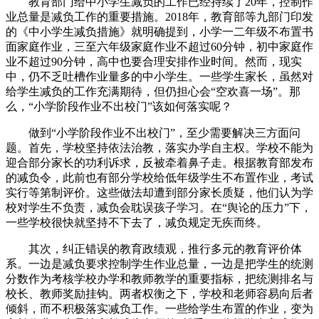
教育部门给中小学生减负的工作已经持续了20年，控制作
业总量是减负工作的重要措施。2018年，教育部等九部门印发
的《中小学生减负措施》就明确提到，小学一二年级不布置书
面家庭作业，三至六年级家庭作业不超过60分钟，初中家庭作
业不超过90分钟，高中也要合理安排作业时间。然而，现实
中，仍不乏吐槽作业量多的中小学生。一些学生家长，虽然对
给学生减负的工作充满期待，但仍担心会“空欢喜一场”。那
么，“小学阶段作业不出校门”该如何落实呢？
做到“小学阶段作业不出校门”，至少需要解决三方面问
题。首先，学校坚持依法治教，落实办学自主权。学校不能为
迎合部分家长的功利诉求，反被牵着鼻子走。根据教育部发布
的减负令，此前也有部分学校给低年级学生不布置作业，考试
实行等第制评价。这些做法却遭到部分家长质疑，他们认为学
校对学生不负责，减负会耽误孩子学习。在“舆论的压力”下，
一些学校很快就坚持不下去了，减负规定无疾而终。
其次，纠正错误的教育政绩观，推行多元的教育评价体
系。一边是减负要求控制学生作业总量，一边是把学生的统测
分数作为考核学校办学和教师教学的重要指标，把统测排名与
校长、教师奖励挂钩。两者权衡之下，学校和老师容易向后者
倾斜，而不积极落实减负工作。一些给学生布置的作业，变为