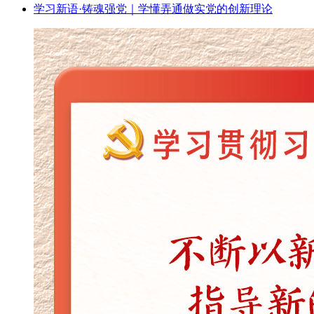
学习新语·铸魂强党｜学懂弄通做实党的创新理论