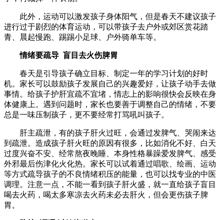
此外，运动可以激发孩子身体阳气，但是春天不建议孩子
进行过于剧烈的体育运动，可以带孩子去户外或郊区赏花踏
青、晨起慢跑、踢踢小足球、户外骑单车等。
情绪要疏导 盲目去火伤脾胃
春天是引导孩子确立目标、制定一年的学习计划的好时
机。家长可以鼓励孩子发展自己的兴趣爱好，让孩子动手去做
事情。给孩子护肝宜疏不宜堵，情志上的影响很快会反映在身
体健康上。遇到问题时，家长也要善于调整自己的情绪，不要
总是一味压制孩子，更不要经常打骂吼叫孩子。
肝主疏泄，有的孩子肝火过旺，会通过发脾气、哭闹来达
到疏泄。造成孩子肝火旺的原因有很多，比如消化不好、白天
过度兴奋不安、经常熬夜晚睡、本身性格暴躁爱发脾气、感受
外邪最后伤津化火化热。家长可以试着通过唱歌、绘画、运动
等方式疏导孩子的不良情绪积压的能量，也可以找专业的中医
调理。注意一点，不能一看到孩子肝火盛，就一直给孩子盲目
喝去火药，喝太多寒凉去火药未必去肝火，但会更伤孩子脾
胃。