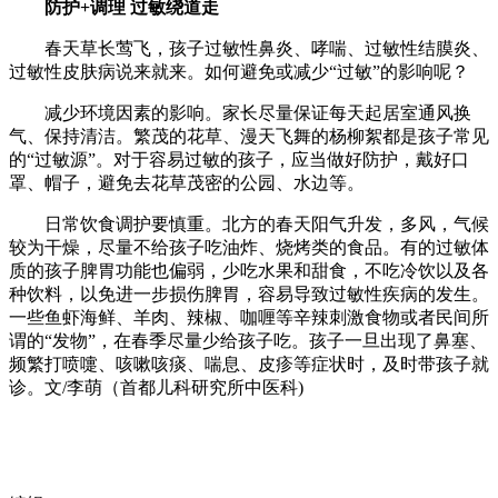
防护+调理 过敏绕道走
春天草长莺飞，孩子过敏性鼻炎、哮喘、过敏性结膜炎、
过敏性皮肤病说来就来。如何避免或减少“过敏”的影响呢？
减少环境因素的影响。家长尽量保证每天起居室通风换
气、保持清洁。繁茂的花草、漫天飞舞的杨柳絮都是孩子常见
的“过敏源”。对于容易过敏的孩子，应当做好防护，戴好口
罩、帽子，避免去花草茂密的公园、水边等。
日常饮食调护要慎重。北方的春天阳气升发，多风，气候
较为干燥，尽量不给孩子吃油炸、烧烤类的食品。有的过敏体
质的孩子脾胃功能也偏弱，少吃水果和甜食，不吃冷饮以及各
种饮料，以免进一步损伤脾胃，容易导致过敏性疾病的发生。
一些鱼虾海鲜、羊肉、辣椒、咖喱等辛辣刺激食物或者民间所
谓的“发物”，在春季尽量少给孩子吃。孩子一旦出现了鼻塞、
频繁打喷嚏、咳嗽咳痰、喘息、皮疹等症状时，及时带孩子就
诊。文/李萌（首都儿科研究所中医科)