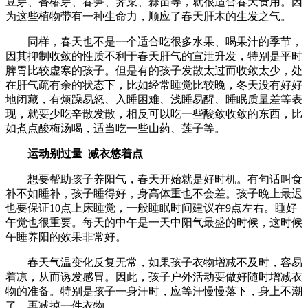
豆芽、香椿芽、春笋、荠菜、蒜苗等，就很适合春天食用。因
为这些植物带有一种生命力，顺应了春天肝木的生发之气。
同样，春天也不是一个适合吃很多水果、喝果汁的季节，
因其抑制收敛的性质不利于春天肝气的宣泄升发，特别是平时
脾胃比较虚寒的孩子。但是有的孩子发散太过而收敛太少，处
在肝气疏有余的状态下，比如经常睡觉比较晚，冬天没有好好
地闭藏，有烦躁易怒、入睡困难、浅睡易醒、睡眠质量差等表
现，就要少吃辛散发散，相反可以吃一些酸敛收敛的东西，比
如煮点酸梅汤喝，适当吃一些山药、莲子等。
运动别过量 减衣悠着点
想要帮助孩子养阳气，春天开始就是好时机。有句话叫食
补不如睡补，孩子睡得好，身高体重也不会差。孩子晚上最迟
也要保证10点上床睡觉，一般睡眠时间建议在9点左右。睡好
午觉也很重要。每天的中午是一天中阳气最盛的时候，这时候
午睡养阳的效果非常好。
春天气温变化反复无常，如果孩子衣物增减不及时，容易
着凉，从而诱发感冒。因此，孩子户外活动要做好随时增减衣
物的准备。特别是孩子一身汗时，应等汗慢慢落下，身上不潮
了，再减掉一件衣物。