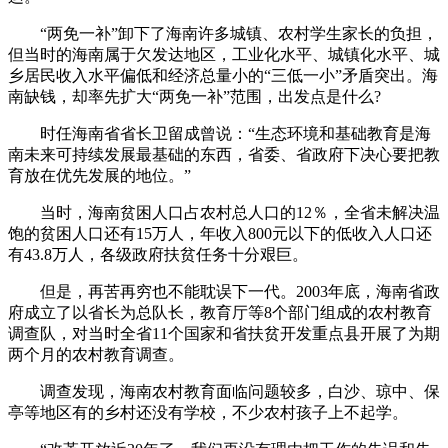
“两免一补”卸下了海南许多城镇、农村学生家长的负担，
但当时的海南属于欠发达地区，工业化水平、城镇化水平、城
乡居民收入水平偏低和经济总量小的“三低一小”矛盾突出。海
南缺钱，却率先扩大“两免一补”范围，出发点是什么?
时任海南省省长卫留成曾说：“生态环境和基础教育是海
南未来可持续发展最基础的东西，省委、省政府下决心要把教
育放在优先发展的地位。”
当时，海南贫困人口占农村总人口的12％，全省未解决温
饱的贫困人口还有15万人，年收入800元以下的低收入人口还
有43.8万人，各级政府扶贫任务十分艰巨。
但是，再苦再穷也不能耽误下一代。2003年底，海南省政
府成立了以省长为总队长，教育厅等8个部门组成的农村教育
调查队，对当时全省11个国家和省扶贫开发重点县开展了为期
两个月的农村教育调查。
调查发现，海南农村教育面临问题较多，白沙、琼中、保
亭等地区有的乡村还没有学校，不少农村孩子上不起学。