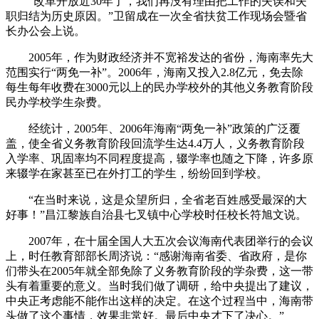
“改革开放近30年了，我们再没有理由把工作的失误和失
职归结为历史原因。”卫留成在一次全省扶贫工作现场会暨省
长办公会上说。
2005年，作为财政经济并不宽裕发达的省份，海南率先大
范围实行“两免一补”。2006年，海南又投入2.8亿元，免去除
每生每年收费在3000元以上的民办学校外的其他义务教育阶段
民办学校学生杂费。
经统计，2005年、2006年海南“两免一补”政策的广泛覆
盖，使全省义务教育阶段回流学生达4.4万人，义务教育阶段
入学率、巩固率均不同程度提高，辍学率也随之下降，许多原
来辍学在家甚至已在外打工的学生，纷纷回到学校。
“在当时来说，这是众望所归，全省老百姓感受最深的大
好事！”昌江黎族自治县七叉镇中心学校时任校长符旭文说。
2007年，在十届全国人大五次会议海南代表团举行的会议
上，时任教育部部长周济说：“感谢海南省委、省政府，是你
们带头在2005年就全部免除了义务教育阶段的学杂费，这一带
头有着重要的意义。当时我们做了调研，给中央提出了建议，
中央正考虑能不能作出这样的决定。在这个过程当中，海南带
头做了这个事情，效果非常好。最后中央才下了决心。”