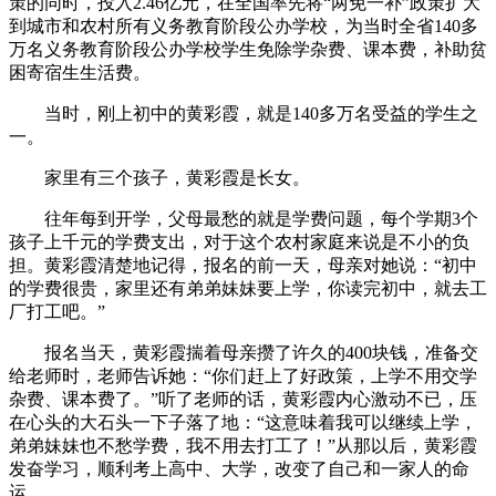
策的同时，投入2.46亿元，在全国率先将“两免一补”政策扩大
到城市和农村所有义务教育阶段公办学校，为当时全省140多
万名义务教育阶段公办学校学生免除学杂费、课本费，补助贫
困寄宿生生活费。
当时，刚上初中的黄彩霞，就是140多万名受益的学生之
一。
家里有三个孩子，黄彩霞是长女。
往年每到开学，父母最愁的就是学费问题，每个学期3个
孩子上千元的学费支出，对于这个农村家庭来说是不小的负
担。黄彩霞清楚地记得，报名的前一天，母亲对她说：“初中
的学费很贵，家里还有弟弟妹妹要上学，你读完初中，就去工
厂打工吧。”
报名当天，黄彩霞揣着母亲攒了许久的400块钱，准备交
给老师时，老师告诉她：“你们赶上了好政策，上学不用交学
杂费、课本费了。”听了老师的话，黄彩霞内心激动不已，压
在心头的大石头一下子落了地：“这意味着我可以继续上学，
弟弟妹妹也不愁学费，我不用去打工了！”从那以后，黄彩霞
发奋学习，顺利考上高中、大学，改变了自己和一家人的命
运。