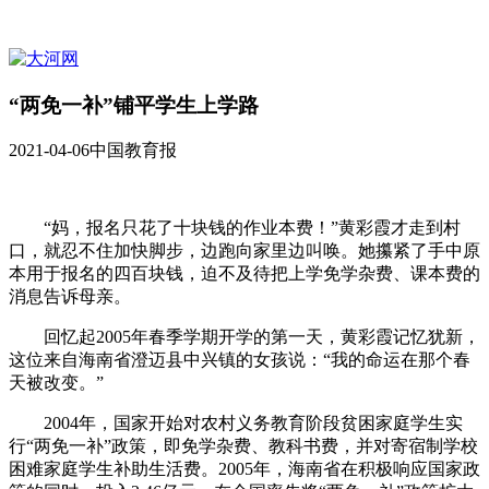
“两免一补”铺平学生上学路
2021-04-06
中国教育报
“妈，报名只花了十块钱的作业本费！”黄彩霞才走到村
口，就忍不住加快脚步，边跑向家里边叫唤。她攥紧了手中原
本用于报名的四百块钱，迫不及待把上学免学杂费、课本费的
消息告诉母亲。
回忆起2005年春季学期开学的第一天，黄彩霞记忆犹新，
这位来自海南省澄迈县中兴镇的女孩说：“我的命运在那个春
天被改变。”
2004年，国家开始对农村义务教育阶段贫困家庭学生实
行“两免一补”政策，即免学杂费、教科书费，并对寄宿制学校
困难家庭学生补助生活费。2005年，海南省在积极响应国家政