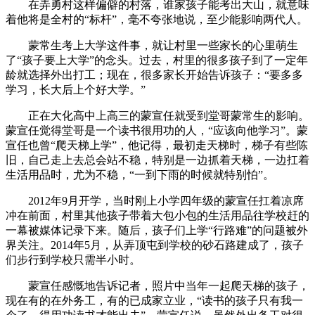
在弄勇村这样偏僻的村落，谁家孩子能考出大山，就意味
着他将是全村的“标杆”，毫不夸张地说，至少能影响两代人。
蒙常生考上大学这件事，就让村里一些家长的心里萌生
了“孩子要上大学”的念头。过去，村里的很多孩子到了一定年
龄就选择外出打工；现在，很多家长开始告诉孩子：“要多多
学习，长大后上个好大学。”
正在大化高中上高三的蒙宣任就受到堂哥蒙常生的影响。
蒙宣任觉得堂哥是一个读书很用功的人，“应该向他学习”。蒙
宣任也曾“爬天梯上学”，他记得，最初走天梯时，梯子有些陈
旧，自己走上去总会站不稳，特别是一边抓着天梯，一边扛着
生活用品时，尤为不稳，“一到下雨的时候就特别怕”。
2012年9月开学，当时刚上小学四年级的蒙宣任扛着凉席
冲在前面，村里其他孩子带着大包小包的生活用品往学校赶的
一幕被媒体记录下来。随后，孩子们上学“行路难”的问题被外
界关注。2014年5月，从弄顶屯到学校的砂石路建成了，孩子
们步行到学校只需半小时。
蒙宣任感慨地告诉记者，照片中当年一起爬天梯的孩子，
现在有的在外务工，有的已成家立业，“读书的孩子只有我一