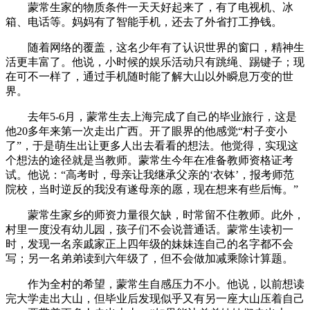
蒙常生家的物质条件一天天好起来了，有了电视机、冰
箱、电话等。妈妈有了智能手机，还去了外省打工挣钱。
随着网络的覆盖，这名少年有了认识世界的窗口，精神生
活更丰富了。他说，小时候的娱乐活动只有跳绳、踢键子；现
在可不一样了，通过手机随时能了解大山以外瞬息万变的世
界。
去年5-6月，蒙常生去上海完成了自己的毕业旅行，这是
他20多年来第一次走出广西。开了眼界的他感觉“村子变小
了”，于是萌生出让更多人出去看看的想法。他觉得，实现这
个想法的途径就是当教师。蒙常生今年在准备教师资格证考
试。他说：“高考时，母亲让我继承父亲的‘衣钵’，报考师范
院校，当时逆反的我没有遂母亲的愿，现在想来有些后悔。”
蒙常生家乡的师资力量很欠缺，时常留不住教师。此外，
村里一度没有幼儿园，孩子们不会说普通话。蒙常生读初一
时，发现一名亲戚家正上四年级的妹妹连自己的名字都不会
写；另一名弟弟读到六年级了，但不会做加减乘除计算题。
作为全村的希望，蒙常生自感压力不小。他说，以前想读
完大学走出大山，但毕业后发现似乎又有另一座大山压着自己