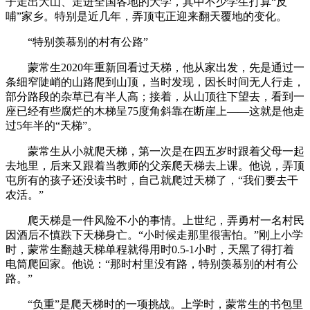
子走出大山、走进全国各地的大学，其中不少学生打算“反
哺”家乡。特别是近几年，弄顶屯正迎来翻天覆地的变化。
“特别羡慕别的村有公路”
蒙常生2020年重新回看过天梯，他从家出发，先是通过一
条细窄陡峭的山路爬到山顶，当时发现，因长时间无人行走，
部分路段的杂草已有半人高；接着，从山顶往下望去，看到一
座已经有些腐烂的木梯呈75度角斜靠在断崖上——这就是他走
过5年半的“天梯”。
蒙常生从小就爬天梯，第一次是在四五岁时跟着父母一起
去地里，后来又跟着当教师的父亲爬天梯去上课。他说，弄顶
屯所有的孩子还没读书时，自己就爬过天梯了，“我们要去干
农活。”
爬天梯是一件风险不小的事情。上世纪，弄勇村一名村民
因酒后不慎跌下天梯身亡。“小时候走那里很害怕。”刚上小学
时，蒙常生翻越天梯单程就得用时0.5-1小时，天黑了得打着
电筒爬回家。他说：“那时村里没有路，特别羡慕别的村有公
路。”
“负重”是爬天梯时的一项挑战。上学时，蒙常生的书包里