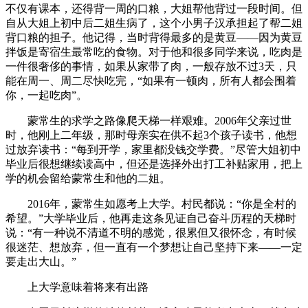
不仅有课本，还得背一周的口粮，大姐帮他背过一段时间。但
自从大姐上初中后二姐生病了，这个小男子汉承担起了帮二姐
背口粮的担子。他记得，当时背得最多的是黄豆——因为黄豆
拌饭是寄宿生最常吃的食物。对于他和很多同学来说，吃肉是
一件很奢侈的事情，如果从家带了肉，一般存放不过3天，只
能在周一、周二尽快吃完，“如果有一顿肉，所有人都会围着
你，一起吃肉”。
蒙常生的求学之路像爬天梯一样艰难。2006年父亲过世
时，他刚上二年级，那时母亲实在供不起3个孩子读书，他想
过放弃读书：“每到开学，家里都没钱交学费。”尽管大姐初中
毕业后很想继续读高中，但还是选择外出打工补贴家用，把上
学的机会留给蒙常生和他的二姐。
2016年，蒙常生如愿考上大学。村民都说：“你是全村的
希望。”大学毕业后，他再走这条见证自己奋斗历程的天梯时
说：“有一种说不清道不明的感觉，很累但又很怀念，有时候
很迷茫、想放弃，但一直有一个梦想让自己坚持下来——一定
要走出大山。”
上大学意味着将来有出路