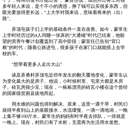
个了，得用功读书才能出去”。蒙宣任说，虽然外出务工对很
多年轻人来说，是个不小的诱惑，挣了钱可以买很多东西，但
眼光要放得更长远，“上大学对我来说，意味着将来的（出）
路”。
弄顶屯孩子们上学的基础条件一直在改善。如今，蒙常生
上学时经历过的4人同睡一张床的“大通铺”时代已结束，他盼
望的营养午餐计划覆盖到了高中阶段；蒙宣任已告别“背口
粮”的时代；随着公路进屯，很多孩子在家门口就能搭上去学
校的车。
“想带着更多人走出大山”
谈及弄勇村弄顶屯近些年发生的翻天覆地变化，蒙常生认
为变化最大的是房子。他说，小时候村里、屯里大都是木房
子。砖瓦房很少见；现在，一栋栋漂亮的砖瓦小楼在这个曾经
的国家级贫困县拔地而起。
用水难的问题也得到解决。原来，这里一遇干旱，村民们
就得半夜到山上的泉眼接水，水流缓慢、一滴一滴地淌，一晚
上集不够100斤水。蒙常生的妈妈有时半夜去排队，一排就是
一晚上。现在，村民们有了水柜，无需再为生活用水发愁。