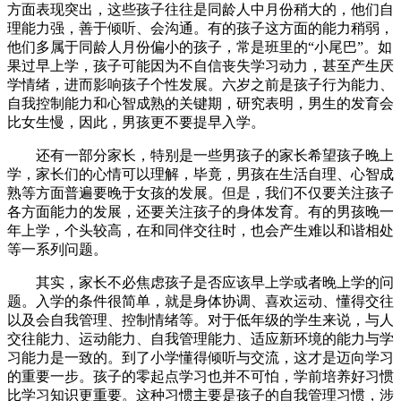
方面表现突出，这些孩子往往是同龄人中月份稍大的，他们自
理能力强，善于倾听、会沟通。有的孩子这方面的能力稍弱，
他们多属于同龄人月份偏小的孩子，常是班里的“小尾巴”。如
果过早上学，孩子可能因为不自信丧失学习动力，甚至产生厌
学情绪，进而影响孩子个性发展。六岁之前是孩子行为能力、
自我控制能力和心智成熟的关键期，研究表明，男生的发育会
比女生慢，因此，男孩更不要提早入学。
还有一部分家长，特别是一些男孩子的家长希望孩子晚上
学，家长们的心情可以理解，毕竟，男孩在生活自理、心智成
熟等方面普遍要晚于女孩的发展。但是，我们不仅要关注孩子
各方面能力的发展，还要关注孩子的身体发育。有的男孩晚一
年上学，个头较高，在和同伴交往时，也会产生难以和谐相处
等一系列问题。
其实，家长不必焦虑孩子是否应该早上学或者晚上学的问
题。入学的条件很简单，就是身体协调、喜欢运动、懂得交往
以及会自我管理、控制情绪等。对于低年级的学生来说，与人
交往能力、运动能力、自我管理能力、适应新环境的能力与学
习能力是一致的。到了小学懂得倾听与交流，这才是迈向学习
的重要一步。孩子的零起点学习也并不可怕，学前培养好习惯
比学习知识更重要。这种习惯主要是孩子的自我管理习惯，涉