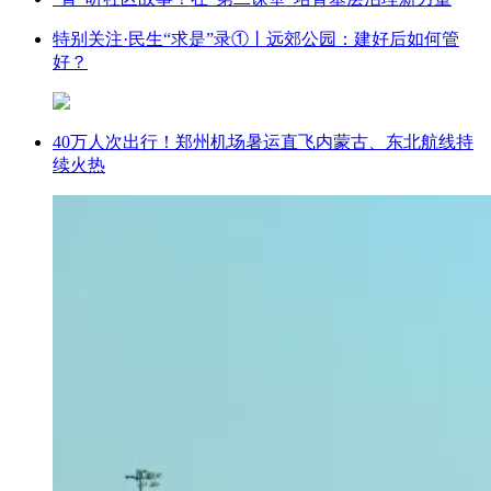
特别关注·民生“求是”录①丨远郊公园：建好后如何管
好？
40万人次出行！郑州机场暑运直飞内蒙古、东北航线持
续火热