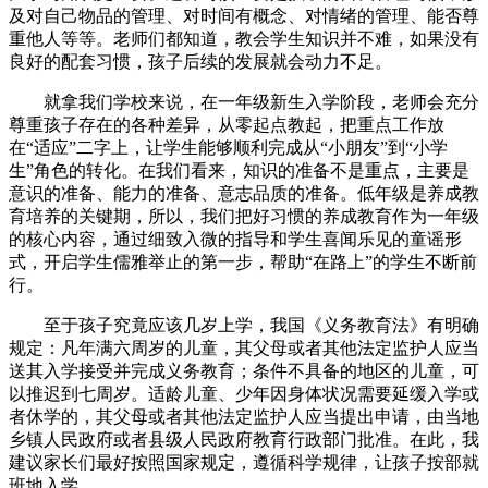
及对自己物品的管理、对时间有概念、对情绪的管理、能否尊
重他人等等。老师们都知道，教会学生知识并不难，如果没有
良好的配套习惯，孩子后续的发展就会动力不足。
就拿我们学校来说，在一年级新生入学阶段，老师会充分
尊重孩子存在的各种差异，从零起点教起，把重点工作放
在“适应”二字上，让学生能够顺利完成从“小朋友”到“小学
生”角色的转化。在我们看来，知识的准备不是重点，主要是
意识的准备、能力的准备、意志品质的准备。低年级是养成教
育培养的关键期，所以，我们把好习惯的养成教育作为一年级
的核心内容，通过细致入微的指导和学生喜闻乐见的童谣形
式，开启学生儒雅举止的第一步，帮助“在路上”的学生不断前
行。
至于孩子究竟应该几岁上学，我国《义务教育法》有明确
规定：凡年满六周岁的儿童，其父母或者其他法定监护人应当
送其入学接受并完成义务教育；条件不具备的地区的儿童，可
以推迟到七周岁。适龄儿童、少年因身体状况需要延缓入学或
者休学的，其父母或者其他法定监护人应当提出申请，由当地
乡镇人民政府或者县级人民政府教育行政部门批准。在此，我
建议家长们最好按照国家规定，遵循科学规律，让孩子按部就
班地入学。