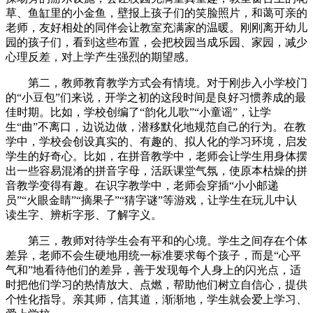
草、鱼缸里的小金鱼，壁报上孩子们的笑脸照片，和蔼可亲的
老师，友好相处的同伴会让教室充满家的温暖。刚刚离开幼儿
园的孩子们，看到这些布置，会把校园当成乐园、家园，减少
心理反差，对上学产生强烈的期望感。
第二，教师教育教学方式会有情境。对于刚步入小学校门
的“小豆包”们来说，开学之初的这段时间是良好习惯养成的最
佳时期。比如，学校创编了“韵化儿歌”“小童谣”，让学
生“曲”不离口，边说边做，潜移默化地规范自己的行为。在教
学中，学校会创设真实的、有趣的、拟人化的学习环境，启发
学生的好奇心。比如，在拼音教学中，老师会让学生用身体摆
出一些容易混淆的拼音字母，活跃课堂气氛，使原本枯燥的拼
音教学变得有趣。在识字教学中，老师会穿插“小小邮递
员”“火眼金睛”“摘果子”“猜字谜”等游戏，让学生在玩儿中认
读生字、辨析字形、了解字义。
第三，教师对待学生会有平和的心境。学生之间存在个体
差异，老师不会生硬地用统一标准要求每个孩子，而是“心平
气和”地看待他们的差异，善于发现每个人身上的闪光点，适
时把他们学习的热情放大、点燃，帮助他们树立自信心，提供
个性化指导。亲其师，信其道，渐渐地，学生就会爱上学习、