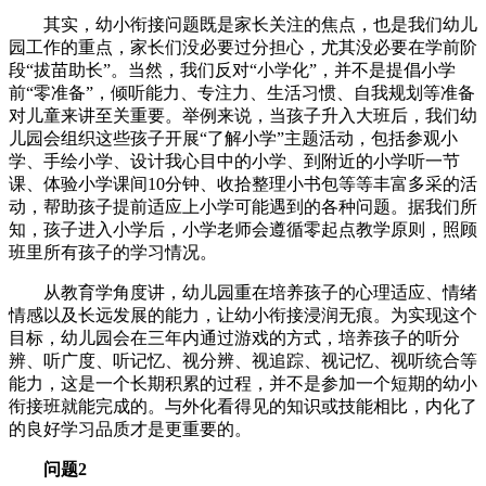
其实，幼小衔接问题既是家长关注的焦点，也是我们幼儿
园工作的重点，家长们没必要过分担心，尤其没必要在学前阶
段“拔苗助长”。当然，我们反对“小学化”，并不是提倡小学
前“零准备”，倾听能力、专注力、生活习惯、自我规划等准备
对儿童来讲至关重要。举例来说，当孩子升入大班后，我们幼
儿园会组织这些孩子开展“了解小学”主题活动，包括参观小
学、手绘小学、设计我心目中的小学、到附近的小学听一节
课、体验小学课间10分钟、收拾整理小书包等等丰富多采的活
动，帮助孩子提前适应上小学可能遇到的各种问题。据我们所
知，孩子进入小学后，小学老师会遵循零起点教学原则，照顾
班里所有孩子的学习情况。
从教育学角度讲，幼儿园重在培养孩子的心理适应、情绪
情感以及长远发展的能力，让幼小衔接浸润无痕。为实现这个
目标，幼儿园会在三年内通过游戏的方式，培养孩子的听分
辨、听广度、听记忆、视分辨、视追踪、视记忆、视听统合等
能力，这是一个长期积累的过程，并不是参加一个短期的幼小
衔接班就能完成的。与外化看得见的知识或技能相比，内化了
的良好学习品质才是更重要的。
问题2