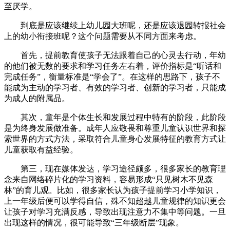
至厌学。
到底是应该继续上幼儿园大班呢，还是应该退园转报社会
上的幼小衔接班呢？这个问题需要从不同方面来考虑。
首先，提前教育使孩子无法跟着自己的心灵去行动，年幼
的他们被无数的要求和学习任务左右着，评价指标是“听话和
完成任务”，衡量标准是“学会了”。在这样的思路下，孩子不
能成为主动的学习者、有效的学习者、创新的学习者，只能成
为成人的附属品。
其次，童年是个体生长和发展过程中特有的阶段，此阶段
是为终身发展做准备。成年人应敬畏和尊重儿童认识世界和探
索世界的方式方法，采取符合儿童身心发展特征的教育方式让
儿童获取有益经验。
第三，现在媒体发达，学习途径颇多，很多家长的教育理
念来自网络碎片化的学习资料，容易形成“只见树木不见森
林”的育儿观。比如，很多家长认为孩子提前学习小学知识，
上一年级后便可以学得自信，殊不知超越儿童规律的知识更会
让孩子对学习充满反感，导致出现注意力不集中等问题。一旦
出现这样的情况，很可能导致“三年级断层”现象。