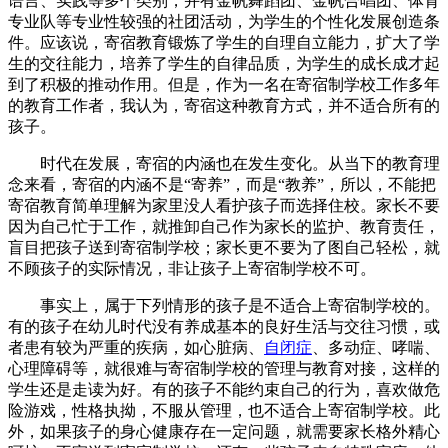
语言、实践等多个类别，并有金帆舞蹈团、金帆合唱团、体育
专业队等专业性较强的社团活动，为学生的个性化发展创造条
件。应该说，寄宿教育锻炼了学生的自理自立能力，扩大了学
生的交往能力，培养了学生的自律品质，为学生的成长成才起
到了积极的推动作用。但是，作为一名在寄宿制学校工作多年
的教育工作者，我认为，寄宿这种教育方式，并不适合所有的
孩子。
时代在发展，寄宿的内涵也在发生变化。从当下的教育理
念来看，寄宿的内涵不是“寄养”，而是“教养”，所以，不能把
寄宿教育简单理解为家里没人看护孩子而选择住校。家长不要
因为自己忙于工作，就推卸自己作为家长的监护、教育责任，
盲目把孩子送到寄宿制学校；家长更不要为了图自己轻松，就
不顾孩子的实际情况，非让孩子上寄宿制学校不可。
事实上，属于下列情形的孩子是不适合上寄宿制学校的。
有的孩子在幼儿时代没有养成基本的良好生活与交往习惯，或
者患有较为严重的疾病，如心脏病、
自闭症
、多动症、哮喘、
心理障碍等，就很难与寄宿制学校的管理与教育对接，这样的
学生还是走读为好。有的孩子不能约束自己的行为，喜欢做危
险游戏，性格执拗，不服从管理，也不适合上寄宿制学校。此
外，如果孩子的身心健康存在一定问题，就需要家长格外精心