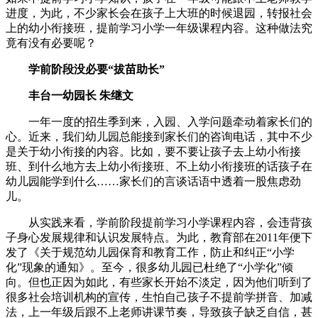
进度，为此，不少家长会在孩子上大班的时候退园，转报社会
上的幼小衔接班，提前学习小学一年级课程内容。这种做法究
竟有没有必要呢？
学前阶段没必要“拔苗助长”
丰台一幼园长 朱继文
一年一度的招生季到来，入园、入学问题牵动着家长们的
心。近来，我们幼儿园总能接到家长们的咨询电话，其中不少
是关于幼小衔接的内容。比如，要不要让孩子去上幼小衔接
班、到什么地方去上幼小衔接班、不上幼小衔接班的话孩子在
幼儿园能学到什么……家长们的言谈话语中透着一股焦虑劲
儿。
从实践来看，学前阶段提前学习小学课程内容，会违背孩
子身心发展规律和认识发展特点。为此，教育部在2011年便下
发了《关于规范幼儿园保育和教育工作，防止和纠正“小学
化”现象的通知》。至今，很多幼儿园已杜绝了“小学化”倾
向。但也正因为如此，有些家长开始不淡定，因为他们听到了
很多社会培训机构的宣传，生怕自己孩子不提前学拼音、加减
法，上一年级后跟不上老师讲课节奏，导致孩子缺乏自信，甚