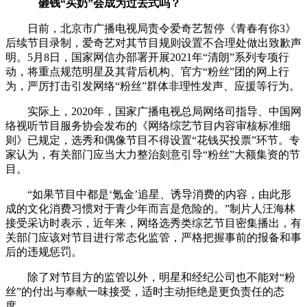
砸钱“买奶”会成为过去式吗？
日前，北京市广播电视局责令爱奇艺暂停《青春有你3》
后续节目录制，爱奇艺对其节目规则设置不合理处做出致歉声
明。5月8日，国家网信办部署开展2021年“清朗”系列专项行
动，将重点规范明星及其背后机构、官方“粉丝”团的网上行
为，严厉打击引发网络“粉丝”群体非理性发声、应援等行为。
实际上，2020年，国家广播电视总局网络司指导、中国网
络视听节目服务协会发布的《网络综艺节目内容审核标准细
则》已规定，选秀和偶像节目不得设置“花钱买投票”环节。专
家认为，有关部门应当大力整治刻意引导“粉丝”大额集资的节
目。
“如果节目中都是‘氪金’追星、诱导消费的内容，由此形
成的文化消费习惯对于青少年而言是危险的。”制片人汪海林
接受采访时表示，近年来，网络选秀类综艺节目密集播出，有
关部门应该对节目进行常态化监管，严格把握事前的报备和事
后的违规惩罚。
除了对节目方的监管以外，明星和经纪公司也不能对“粉
丝”的付出与奉献一味接受，适时主动拒绝是更负责任的态
度。