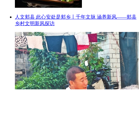
人文郏县 此心安处是郏乡丨千年文脉 涵养新风——郏县
乡村文明新风探访