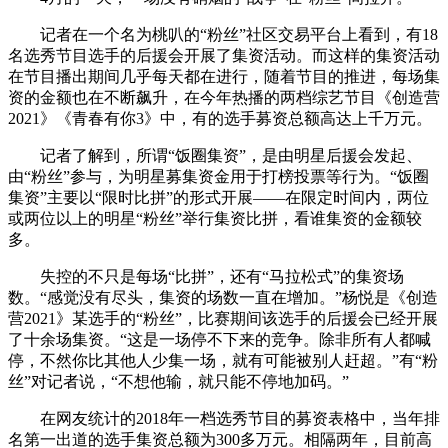
记者在一个名为桃叭的“粉丝”社区交易平台上看到，有18
名选秀节目选手的后援会开展了集资活动。而这样的集资活动
在节目播出期间几乎每天都在进行，随着节目的推进，每场集
资的金额也在不断飙升，在今年热播的两档综艺节目《创造营
2021》《青春有你3》中，有的选手募资总额高达上千万元。
记者了解到，所谓“饭圈集资”，是由明星后援会发起、
由“粉丝”参与，为明星募集资金用于打榜投票等行为。“饭圈
集资”主要以“限时比拼”的形式开展——在限定时间内，两位
或两位以上的明星“粉丝”举行集资比拼，看谁集资的金额较
多。
失控的不只是每场“比拼”，还有“马拉松式”的集资场
数。“感觉没有尽头，集资的场数一直在增加。”杨悦是《创造
营2021》某选手的“粉丝”，比赛期间该选手的后援会已经开展
了十余场集资。“这是一场停不下来的竞争。除非所有人都喊
停，不然你比其他人少集一场，就有可能被别人赶超。”有“粉
丝”对记者说，“不想他输，就只能不停地加码。”
在网友统计的2018年一档选秀节目的募资表格中，当年排
名第一出道的选手集资总额为300多万元。相隔两年，目前高