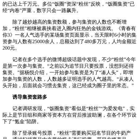
的已达上千万元。多位“饭圈”资深“粉丝”反映，“饭圈集资”已
经“内卷”严重，数字只会一路飙升。
除了越炒越高的集资数额，参与集资的人数也不断增
加，“粉丝”相继被裹挟着进入圈内狂热的金钱游戏。《青春有
你3》一名人气选手的某场集资页面显示，当天限时6小时的集
资参与人数有25000余人，总额达到了480多万元，人均金额近
200元。
记者在多个选手的微博超级话题中发现，不少“粉丝”今年
是第一次参与集资。“之前以为追节目只要投票，没想到还得
集资。”据杨悦介绍，一开始参与集资是为了“凑人头”，即增
加参与集资的人数，人数越多证明选手的人气越高。“从凑人
头开始，后面就会习惯去集资，这已经成为圈子里的常态。”
诱导集资套路多
记者调研发现，“饭圈集资”看似是“粉丝”“为爱发电”，实
际上是节目组和商家等资本方在背后推波助澜，在各个环节设
下了“氪金”陷阱。
除了登录账号投票，“粉丝”需要购买冠名节目的牛奶产