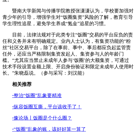
暨南大学新闻与传播学院教授张潇潇认为，学校要加强对
青少年的引导，增强学生对“饭圈集资”风险的了解，教育引导
学生理性追星，避免学生养成“氪金”追星的习惯。
目前，法律法规对于此类专注“饭圈”交易的平台应负的责
任和义务并未有明确规定。业内人士认为，有集资功能的“粉
丝”社区交易平台，除了在事前、事中、事后都应负起监管责
任外，还应当严格限制集资发起人、集资参与人的年龄门
槛。“尤其应当禁止未成年人参与‘饭圈’的大额集资，可通过
技术手段设置金额上限、开启身份验证和限定未成年人使用时
长。”朱晓磊说。（参与采写：刘汉能）
相关推荐
·
整治“饭圈”乱象要精准
·
纵容饭圈互撕，平台该收手了！
·
豫论场丨饭圈是个什么圈？
·
​“饭圈”乱象的账，该好好算一算了