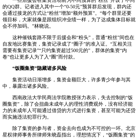
一些后援会在集资活动前为不同预算的“粉丝”开设了不同
的QQ群。记者进入其中一个“0-50元”预算群后发现，群内还
会通过接龙的方式让“粉丝”增加“额外预算”。“每个群里还要
领目标，大家就像是跟组织冲业绩一样，为了达成集体目标就
会不停加码。”林晓说。
这种催钱套路不限于后援会和“粉头”，普通“粉丝”间也在
自发地比赛集资，集资记录成了“圈子”的准入证。“互相关注
需要有集资记录”“只约集资超过500元的”，群体的集资“内
卷”也让更多人为了入“圈”而付款。
“饭圈集资”隐藏诸多风险
集资活动日渐增多，集资金额巨大，许多青少年参与其
中，暴露出诸多风险。
西南政法大学民商法学院教授张力表示，失去控制的“饭
圈集资”，除了会扭曲未成年人的理性消费观外，没有经济能
力的未成年人可能通过借贷的方式进行集资，甚至可能为还贷
而实施违法犯罪行为。
除了集资的参与者，资金去向也成为不可控的一环。北京
星权律师事务所律师朱晓磊指出，理想情况下，“饭圈集资”的