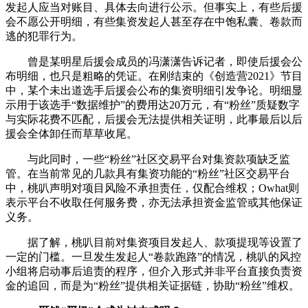
发起人应当对账目、具体去向进行公示。但事实上，有些后援
会不愿公开明细，有些集资发起人甚至存在中饱私囊、卷款而
逃的犯罪行为。
曾是某明星后援会成员的冯潇潇告诉记者，即使后援会公
布明细，也只是粗略的凭证。在刚结束的《创造营2021》节目
中，某个未出道选手后援会公布的集资明细引发争论。明细显
示用于该选手“数据维护”的费用达20万元，有“粉丝”质疑数字
与实际花费不匹配，后援会无法提供相关证明，此事最后以后
援会全体卸任而草草收尾。
与此同时，一些“粉丝”社区交易平台对集资款项缺乏监
管。在当前常见的几款具有集资功能的“粉丝”社区交易平台
中，桃叭声明对项目风险不承担责任，仅配合维权；Owhat则
表示平台不收取任何服务费，亦无法承担资金监管或其他保证
义务。
据了解，桃叭目前对集资项目发起人、款项提现等设置了
一定的门槛。一旦发生发起人“卷款跑路”的情况，桃叭的风控
小组将启动事后追责的程序，但介入形式并非平台直接负责资
金的追回，而是为“粉丝”提供相关证据链，协助“粉丝”维权。