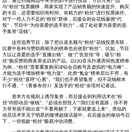
品，通过扫描商品中夹带的奶卡进行投票，节目方将产品
与“粉丝”投票捆绑，商家实现了产品销售额的快速提升。购买
奶卡后，还需要组织有时间、有精力的“粉丝”进行投票操作。
对于一些人力不足的“粉丝”群体，后援会则会花钱雇佣“代
投”，节目中“为你喜爱的选手助力”，成了处处要为喜爱的选
手集资“花钱”。
这些选秀节目，除了把出道名额与“粉丝”花钱投票关联，
比赛中各种与赞助商相关的榜单也在收割“粉丝”。比如，节目
方以让喜爱的选手“直播出镜”、做“广告宣传”等，吸引“粉
丝”购买赞助商各类名目的产品。以QQ音乐扑通房间热度榜单
为例，“粉丝”需要重复购买绿钻会员账号及虚拟的“电力棒”，
才能为选手增加榜单“电力值”。此类“氪金”榜单层出不穷，有
不少“粉丝”直呼“心累”。“我们也不希望集资，但不花钱根本
行不通。”《青春有你3》某选手的“粉丝”余瑶对记者说。
资本方在规则上诱导集资，而后援会则利用话术在“粉
丝”内部动员“催钱”。“必须全部投入”“我们没有退路，你不努
力哥哥就不能出道”“不要再躺了，下家就要追上来”，类似的
动员话术常见于明星的微博超级话题中。在后援会的催动号召
下，一些低龄“粉丝”极易冲动消费。