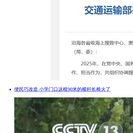
便民巧改造 小学门口这根90米的横杆长椅火了