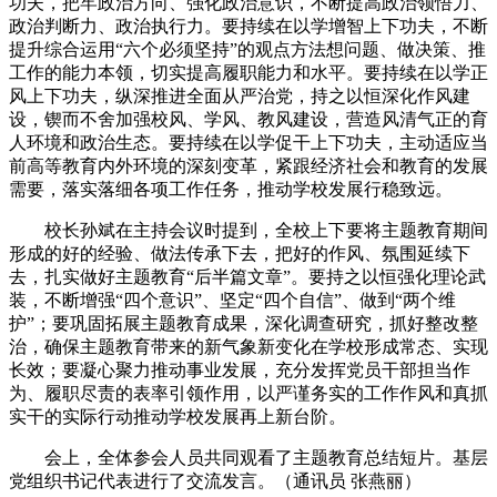
功夫，把牢政治方向、强化政治意识，不断提高政治领悟力、
政治判断力、政治执行力。要持续在以学增智上下功夫，不断
提升综合运用“六个必须坚持”的观点方法想问题、做决策、推
工作的能力本领，切实提高履职能力和水平。要持续在以学正
风上下功夫，纵深推进全面从严治党，持之以恒深化作风建
设，锲而不舍加强校风、学风、教风建设，营造风清气正的育
人环境和政治生态。要持续在以学促干上下功夫，主动适应当
前高等教育内外环境的深刻变革，紧跟经济社会和教育的发展
需要，落实落细各项工作任务，推动学校发展行稳致远。
校长孙斌在主持会议时提到，全校上下要将主题教育期间
形成的好的经验、做法传承下去，把好的作风、氛围延续下
去，扎实做好主题教育“后半篇文章”。要持之以恒强化理论武
装，不断增强“四个意识”、坚定“四个自信”、做到“两个维
护”；要巩固拓展主题教育成果，深化调查研究，抓好整改整
治，确保主题教育带来的新气象新变化在学校形成常态、实现
长效；要凝心聚力推动事业发展，充分发挥党员干部担当作
为、履职尽责的表率引领作用，以严谨务实的工作作风和真抓
实干的实际行动推动学校发展再上新台阶。
会上，全体参会人员共同观看了主题教育总结短片。基层
党组织书记代表进行了交流发言。（通讯员 张燕丽）