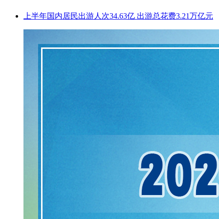
上半年国内居民出游人次34.63亿 出游总花费3.21万亿元