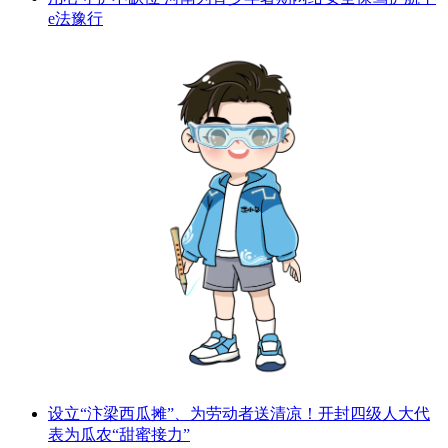
e法豫行
设立“汴梁西瓜摊”、为劳动者送清凉！开封四级人大代
表为瓜农“甜蜜接力”