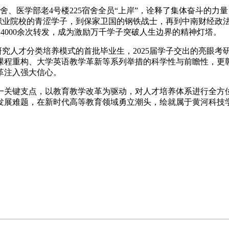
宿舍、医学部老4号楼225宿舍全员“上岸”，诠释了集体奋斗的
从职业院校的青涩学子，到保家卫国的钢铁战士，再到中南财经政
4000余次转发，成为激励万千学子突破人生边界的精神灯塔。
用型研究人才分类培养模式的首批毕业生，2025届学子交出的亮
课程重构、大学英语教学革新等系列举措的科学性与前瞻性，更
革注入强大信心。
一关键支点，以教育教学改革为驱动，对人才培养体系进行全方位
发展难题，在新时代高等教育领域勇立潮头，绘就属于黄河科技