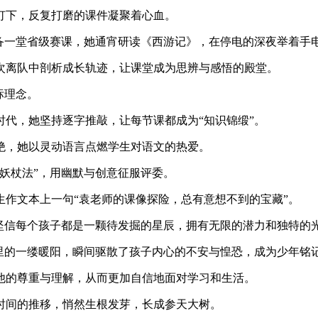
下，反复打磨的课件凝聚着心血。
一堂省级赛课，她通宵研读《西游记》，在停电的深夜举着手电
离队中剖析成长轨迹，让课堂成为思辨与感悟的殿堂。
标理念。
，她坚持逐字推敲，让每节课都成为“知识锦缎”。
，她以灵动语言点燃学生对语文的热爱。
妖杖法”，用幽默与创意征服评委。
文本上一句“袁老师的课像探险，总有意想不到的宝藏”。
信每个孩子都是一颗待发掘的星辰，拥有无限的潜力和独特的
的一缕暖阳，瞬间驱散了孩子内心的不安与惶恐，成为少年铭
的尊重与理解，从而更加自信地面对学习和生活。
间的推移，悄然生根发芽，长成参天大树。