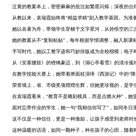
泛黄的教案本上，密密麻麻的批注如繁星闪烁；深夜的台灯
从教以来，袁瑞霞始终将“精益求精”刻入教学基因。为准备
她以名著为舟，带领学生穿梭于文字星河，从孙悟空的三次
她的教案从不“复制粘贴”，每年根据学情调整，融入新课
手写时代，她以工整字迹和巧妙排版成为全校楷模；电子时代
从《安塞腰鼓》的铿锵豪迈，到《湖心亭看雪》的清冷孤绝
在教学技能大赛上，她带着擀面杖演绎《西游记》中的“降
荣誉墙上，省、市级奖项熠熠生辉，但她更珍视的，是学生作
在袁瑞霞看来，“教育不是雕刻模具，而是点燃火种”，她坚
面对忘带作业的学生，她一句“我相信你写了”，如同冬日里
这不仅是一种信任，更是一种激励，让孩子感受到老师对他
这种温暖的话语，如同一颗种子，种在孩子的心田，随着时