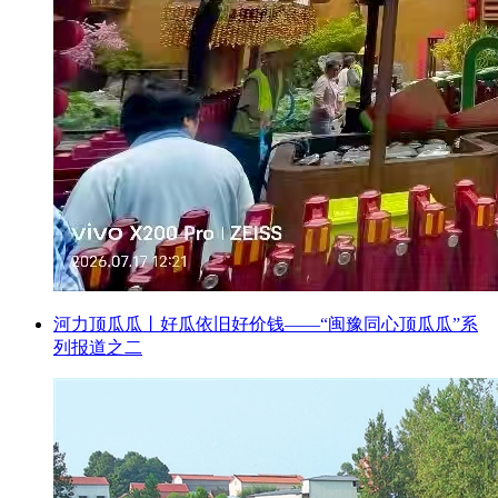
河力顶瓜瓜丨好瓜依旧好价钱——“闽豫同心顶瓜瓜”系
列报道之二