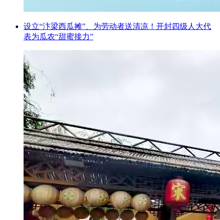
设立“汴梁西瓜摊”、为劳动者送清凉！开封四级人大代
表为瓜农“甜蜜接力”