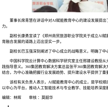
董事长席青慧在讲话中对AI赋能教育中心的建设发展提出
力。
副校长康勇宣读了《郑州商贸旅游职业学院关于成立AI
育融合发展的道路上迈出坚实一步。
副校长巴玉强深刻阐述了中心成立的战略意义，明确了中
中国科学院云计算中心数据科学研究室主任邢建设教授从
践指导意义。360集团教育解决方案总监张平360集团教育
结合，为中心准确把握行业发展趋势、提升建设水平提供了重
该校有关负责人表示，AI赋能教育中心的成立，是学校
以中心为平台，推动人工智能技术与专业教学、技能培养深度
编辑：林辉 审核 ：莫韶华