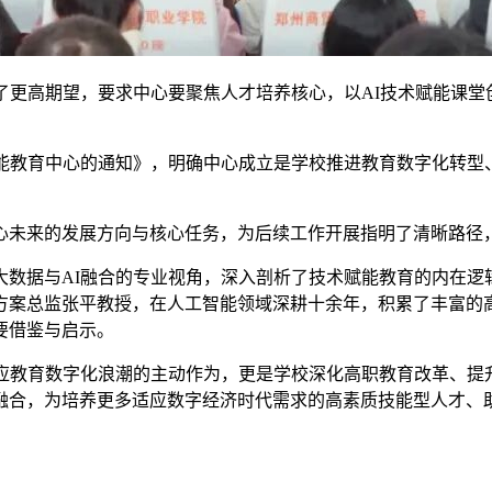
了更高期望，要求中心要聚焦人才培养核心，以AI技术赋能课
赋能教育中心的通知》，明确中心成立是学校推进教育数字化转型
心未来的发展方向与核心任务，为后续工作开展指明了清晰路径
大数据与AI融合的专业视角，深入剖析了技术赋能教育的内在逻
解决方案总监张平教授，在人工智能领域深耕十余年，积累了丰富的
要借鉴与启示。
顺应教育数字化浪潮的主动作为，更是学校深化高职教育改革、提
融合，为培养更多适应数字经济时代需求的高素质技能型人才、