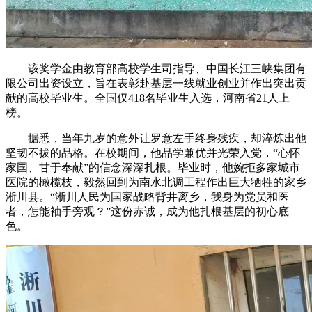
该奖学金由教育部高校学生司指导、中国长江三峡集团有
限公司出资设立，旨在表彰赴基层一线就业创业并作出突出贡
献的高校毕业生。全国仅418名毕业生入选，河南省21人上
榜。
据悉，当年九岁的意外让罗意左手终身残疾，却淬炼出他
坚韧不拔的品格。在校期间，他品学兼优并光荣入党，“心怀
家国、甘于奉献”的信念深深扎根。毕业时，他婉拒多家城市
医院的橄榄枝，毅然回到为南水北调工程作出巨大牺牲的家乡
淅川县。“淅川人民为国家战略背井离乡，我身为党员和医
者，怎能袖手旁观？”这份赤诚，成为他扎根基层的初心底
色。