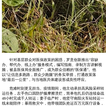
针对基层群众对医保政策的困惑，罗意创新推出“容缺
办、帮代办、线上办”服务模式，编写指南、录制方言讲解视
频，被县医保局全面推广，成为群众信赖的“医保通”。他
以“让信息多跑路，群众少跑腿”的务实举措，打通政策落
地“最后一公里”，与当地医共体建设形成良性呼应。
危难时刻更见担当。疫情期间，他主动承担高风险采样转
运任务，左手伤口因防护服摩擦溃烂，简单包扎后仍连续奋战
48小时完成千人转运；妻子临产时，他坚守南阳火车站转运一
线未能陪伴；暴雨救灾中，他带领团队抢运百万元医疗设备，