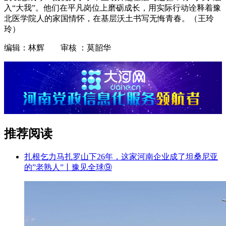
入“大我”。他们在平凡岗位上磨砺成长，用实际行动诠释着豫
北医学院人的家国情怀，在基层沃土书写无悔青春。（王玲
玲）
编辑：林辉 审核 ：莫韶华
推荐阅读
扎根乞力马扎罗山下26年，这家河南企业成了坦桑尼亚
的”老熟人”丨豫见全球⑨