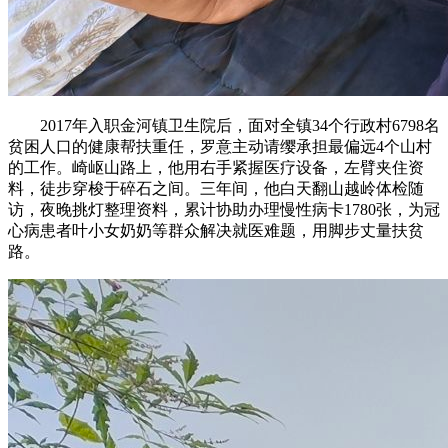
2017年入职金河镇卫生院后，面对全镇34个行政村6798名
贫困人口的健康帮扶重任，罗意主动请缨承担最偏远4个山村
的工作。崎岖山路上，他用右手紧握医疗设备，左臂夹住资
料，徒步穿梭于碎石之间。三年间，他白天翻山越岭体检随
访，夜晚挑灯整理资料，累计协助办理慢性病卡1780张，为冠
心病患者叶小女奶奶等群众解决就医难题，用脚步丈量扶贫
路。