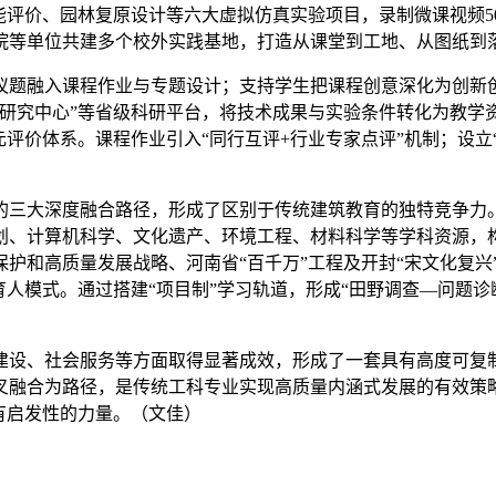
能评价、园林复原设计等六大虚拟仿真实验项目，录制微课视频5
院等单位共建多个校外实践基地，打造从课堂到工地、从图纸到
议题融入课程作业与专题设计；支持学生把课程创意深化为创新
研究中心”等省级科研平台，将技术成果与实验条件转化为教学
元评价体系。课程作业引入“同行互评+行业专家点评”机制；设立
的三大深度融合路径，形成了区别于传统建筑教育的独特竞争力
划、计算机科学、文化遗产、环境工程、材料科学等学科资源，
护和高质量发展战略、河南省“百千万”工程及开封“宋文化复兴
育人模式。通过搭建“项目制”学习轨道，形成“田野调查—问题
建设、社会服务等方面取得显著成效，形成了一套具有高度可复
融合为路径，是传统工科专业实现高质量内涵式发展的有效策略
有启发性的力量。（文佳）