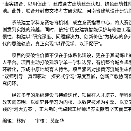
“虚实结合、以用促建”，建成含古建筑建造认知、绿色建筑性
池。此外，联合开封市文物考古研究院、河南省建筑设计研究
系统建立学科竞赛培育机制，成立竞赛指导中心，将大赛
创意到实践的跨越。同时，依托“历史建筑智能保护与修复工程
惯性，构建以“研究深度、问题解决力、创新价值”为核心的多
代的思维轨迹，真正实现“以评促学、以评促研”。
项目的突破性价值不仅在于体系化建设，更在于其凝练出
人平台。项目主动打破建筑学单一学科边界，有机整合城乡规
环转化，形成中原地域育人特色。项目紧密对接黄河流域生态保
“双师引导—真题驱动—探究式学习”深度互嵌，创新产教协同
究闭环。
经过多年的系统建设与持续迭代，项目在人才培养、学科
改实践表明：以研究性学习为内核、以数智技术为引擎、以交叉
践的“河大方案”，正为新时代卓越工程师培养贡献着坚实而富
编辑：林辉 审核 ：莫韶华