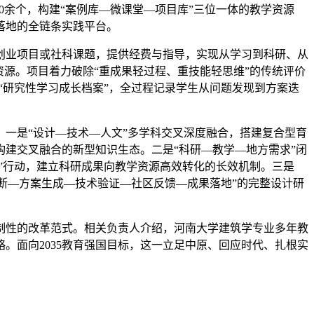
0余个，构建“案例库—微课堂—项目库”三位一体的教学资源
落地的全链条实践平台。
创业项目或社科课题，提供经费与指导，实现从学习到科研、从
资源。
项目着力破除“重成果轻过程、重技能轻思维”的传统评价
“研究性学习成长档案”，全过程记录学生从问题发现到方案迭
。
一是“设计—技术—人文”多学科交叉深度融合，搭建复合型育
构建交叉融合的新型知识生态。
二是“科研—教学—地方需求”闭
”行动，建立科研成果向教学资源高效转化的长效机制。
三是
诊断—方案生成—技术验证—社区反馈—成果落地”的完整设计研
制性的改革范式。
相关负责人介绍，河南大学建筑学专业多年教
。面向2035教育强国目标，这一立足中原、回应时代、扎根实