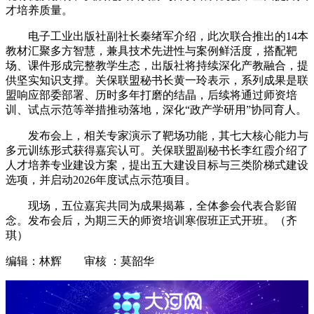
才培养质量。
电子工业出版社副社长秦绪军介绍，此次联合推出的14本
教材汇聚多方智慧，兼具技术先进性与案例鲜活度，搭配靶
场、课件形成完整教学生态，出版社将持续深化产教融合，提
供坚实知识支撑。关保联盟秘书长黄一玲表示，系列成果是联
盟响应部委部署、历时多年打磨的结晶，后续将通过师资培
训、试点示范等举措推动落地，深化“政产学研用”协同育人。
发布会上，相关专家演示了靶场功能，其七大核心能力与
多元训练形式获得嘉宾认可。关保联盟副秘书长李红霞介绍了
人才培养专业建设方案，提出五大建设目标与三类阶梯式建设
选项，并启动2026年度试点示范项目。
现场，五位嘉宾共同为成果揭幕，全体参会代表合影留
念。发布会后，为期三天的师资培训寒假班正式开班。（齐
琪）
编辑：林辉 审核 ：莫韶华