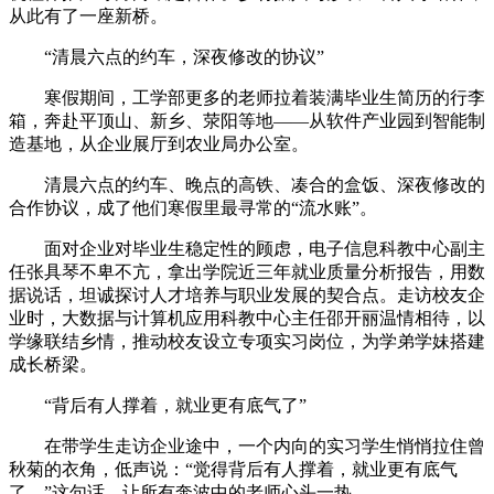
从此有了一座新桥。
“清晨六点的约车，深夜修改的协议”
寒假期间，工学部更多的老师拉着装满毕业生简历的行李
箱，奔赴平顶山、新乡、荥阳等地——从软件产业园到智能制
造基地，从企业展厅到农业局办公室。
清晨六点的约车、晚点的高铁、凑合的盒饭、深夜修改的
合作协议，成了他们寒假里最寻常的“流水账”。
面对企业对毕业生稳定性的顾虑，电子信息科教中心副主
任张具琴不卑不亢，拿出学院近三年就业质量分析报告，用数
据说话，坦诚探讨人才培养与职业发展的契合点。走访校友企
业时，大数据与计算机应用科教中心主任邵开丽温情相待，以
学缘联结乡情，推动校友设立专项实习岗位，为学弟学妹搭建
成长桥梁。
“背后有人撑着，就业更有底气了”
在带学生走访企业途中，一个内向的实习学生悄悄拉住曾
秋菊的衣角，低声说：“觉得背后有人撑着，就业更有底气
了。”这句话，让所有奔波中的老师心头一热。