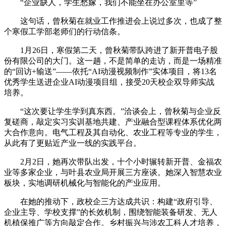
“企业缺人，学生愁嫁，我们不能坐在办公室里等”
这句话，曾秋菊在就业工作推进会上说过多次，也成了整
个寒假工学部老师们的行动信条。
1月26日，寒假第二天，曾秋菊带队跨进了新开普电子股
份有限公司的大门。这一趟，不是简单的走访，而是一场精准
的“回访+输送”——依托“AI动漫视频制作”实体项目，将13名
优秀学生送进企业AI动漫项目组，接受20天校企双导师实战
培养。
“这次要让学生学到真东西。”洽谈会上，曾秋菊与企业反
复磋商，敲定实习实训基地共建、产业融合型课程体系优化两
大合作意向。电气工程及其自动化、农业工程等专业的学生，
从此有了更贴近产业一线的实践平台。
2月2日，她再次带队出发，十个小时辗转新开普、金福农
业等多家企业，与叶县农业局开展三方座谈。她深入智慧农业
板块，实地调研机械化与智能化的产业应用。
在她的推动下，政校企三方达成共识：构建“政府引导、
企业主导、学校支撑”的长效机制，围绕智能装备研发、无人
机植保推广等方向敲定合作。乡村振兴与涉农工科人才培养，