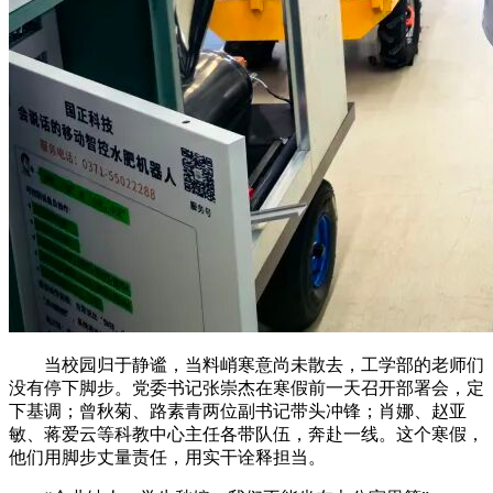
当校园归于静谧，当料峭寒意尚未散去，工学部的老师们
没有停下脚步。党委书记张崇杰在寒假前一天召开部署会，定
下基调；曾秋菊、路素青两位副书记带头冲锋；肖娜、赵亚
敏、蒋爱云等科教中心主任各带队伍，奔赴一线。这个寒假，
他们用脚步丈量责任，用实干诠释担当。