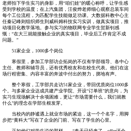
老师拍下学生实习的身影，用“咱们娃”的暖心称呼，让学生感
受到学校的温度；在上汽集团，汪俊烨老师细心观察总装车间
每个工位流程，为匹配学生技能做足功课。大数据科教中心主
任秦记峰则组织师生到威科姆科技实习实训，做真实项目，推
动项目化教学落地。参与实习的物联网专业学生贺新钊感
慨：“在大三就能接触企业的真实项目，毕业后工作肯定不成
问题。”
51家企业，1000多个岗位
寒假里，参加工学部访企拓岗的不仅有学部领导、各中心
主任、教师和辅导员，还有优秀校友和在校生代表。他们在这
场行程密集、内容丰富的奔波中付出的努力，掷地有声。
整个寒假，工学部共走访51家企业，带回优质岗位1000多
个。与多家企业达成共建产业学院、开设“订单班”的意向，为
实习生现场解决十余项困难，更让“市场需要什么，我们就教
什么”的理念在学部生根发芽。
当校内的静谧遇上就业市场的紧迫，这一个个名字，用脚
步把“黄科大”写在了企业的门前、写在了学生的心里。
正如他们对学生说的那样——“春天已经来了，offer还会