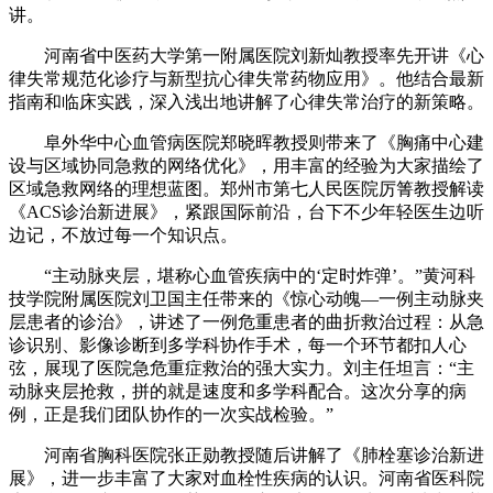
讲。
河南省中医药大学第一附属医院刘新灿教授率先开讲《心
律失常规范化诊疗与新型抗心律失常药物应用》。他结合最新
指南和临床实践，深入浅出地讲解了心律失常治疗的新策略。
阜外华中心血管病医院郑晓晖教授则带来了《胸痛中心建
设与区域协同急救的网络优化》，用丰富的经验为大家描绘了
区域急救网络的理想蓝图。郑州市第七人民医院厉箐教授解读
《ACS诊治新进展》，紧跟国际前沿，台下不少年轻医生边听
边记，不放过每一个知识点。
“主动脉夹层，堪称心血管疾病中的‘定时炸弹’。”黄河科
技学院附属医院刘卫国主任带来的《惊心动魄—一例主动脉夹
层患者的诊治》，讲述了一例危重患者的曲折救治过程：从急
诊识别、影像诊断到多学科协作手术，每一个环节都扣人心
弦，展现了医院急危重症救治的强大实力。刘主任坦言：“主
动脉夹层抢救，拼的就是速度和多学科配合。这次分享的病
例，正是我们团队协作的一次实战检验。”
河南省胸科医院张正勋教授随后讲解了《肺栓塞诊治新进
展》，进一步丰富了大家对血栓性疾病的认识。河南省医科院