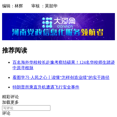
编辑：林辉 审核 ：莫韶华
推荐阅读
百名海外华校校长赴豫考察结硕果！124名华校师生踏迹
中原寻根脉
看图学习·人民之心丨读懂“怎样创造业绩”的实干路径
特朗普所乘直升机遭遇飞行安全事件
精彩评论
加载更多
评论