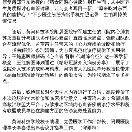
康复所郑亚东教授的《药食同源心健康》别开生面，从中医养
生角度探讨心血管健康，让与会者耳目一新。“原来吃对东西
真的能护心！”不少医生纷纷掏出手机拍照记录，生怕漏掉关
键信息。
随后，黄河科技学院附属医院宁军建主任的《院内心肺复
苏质量提升与团队协作核心要点》直击临床痛点，强调团队配
合与流程优化；孟苗苗主任带来的《心力衰竭的诊断和治疗
——指南解读》条理清晰，为心衰规范化诊疗提供了实用指
导；王施惠医师解码《心血管-肾脏-代谢综合征》这一医学新
概念；王红辉医师则通过《精彩冠脉介入病例分享》，展示了
医院介入技术的成熟与精湛。河南省人民医院李玲教授也带来
《高血压精准诊疗新策略》的前沿报告，为论坛增添了更多亮
点。
最后，魏艳院长对全天学术内容进行了总结，高度评价了
本次论坛的学术价值和临床指导意义，并寄语未来：希望以胸
痛救治联盟为平台，持续推动区域内心血管疾病诊疗水平和所
有联盟成员单位在胸痛方面的急诊急救处置能力。
黄河科技学院校长助理、党委医学工作部部长、附属医院
理事长李喜强出席会议并指导工作。（邱雨桐）