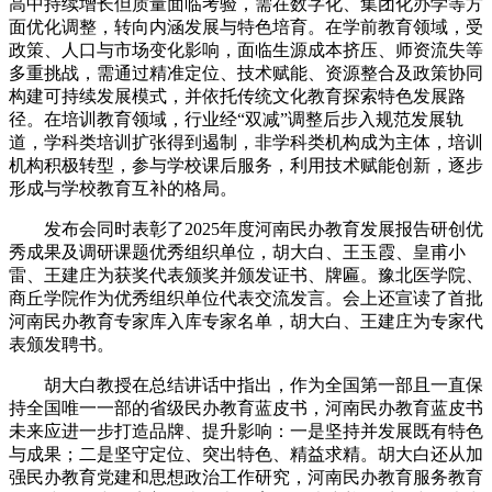
高中持续增长但质量面临考验，需在数字化、集团化办学等方
面优化调整，转向内涵发展与特色培育。在学前教育领域，受
政策、人口与市场变化影响，面临生源成本挤压、师资流失等
多重挑战，需通过精准定位、技术赋能、资源整合及政策协同
构建可持续发展模式，并依托传统文化教育探索特色发展路
径。在培训教育领域，行业经“双减”调整后步入规范发展轨
道，学科类培训扩张得到遏制，非学科类机构成为主体，培训
机构积极转型，参与学校课后服务，利用技术赋能创新，逐步
形成与学校教育互补的格局。
发布会同时表彰了2025年度河南民办教育发展报告研创优
秀成果及调研课题优秀组织单位，胡大白、王玉霞、皇甫小
雷、王建庄为获奖代表颁奖并颁发证书、牌匾。豫北医学院、
商丘学院作为优秀组织单位代表交流发言。会上还宣读了首批
河南民办教育专家库入库专家名单，胡大白、王建庄为专家代
表颁发聘书。
胡大白教授在总结讲话中指出，作为全国第一部且一直保
持全国唯一一部的省级民办教育蓝皮书，河南民办教育蓝皮书
未来应进一步打造品牌、提升影响：一是坚持并发展既有特色
与成果；二是坚守定位、突出特色、精益求精。胡大白还从加
强民办教育党建和思想政治工作研究，河南民办教育服务教育