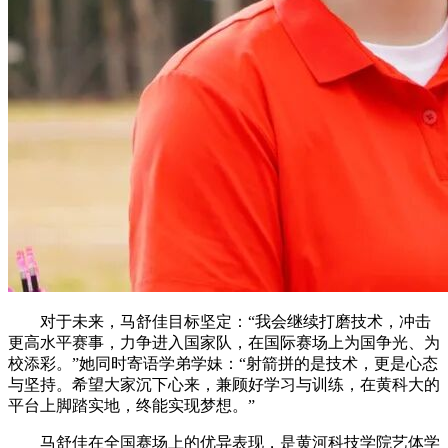
对于未来，马舒佳目标坚定：“我会继续打磨技术，冲击
更高水平赛事，力争进入国家队，在国际赛场上为国争光、为
校添彩。”她同时寄语学弟学妹：“射箭拼的是技术，更是心态
与坚持。希望大家沉下心来，兼顾好学习与训练，在黄科大的
平台上脚踏实地，终能实现梦想。”
马舒佳在全国赛场上的优异表现，是黄河科技学院艺体学