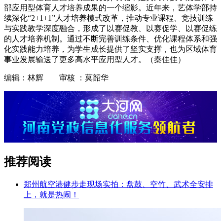
部应用型体育人才培养成果的一个缩影。近年来，艺体学部持
续深化“2+1+1”人才培养模式改革，推动专业课程、竞技训练
与实践教学深度融合，形成了以赛促教、以赛促学、以赛促练
的人才培养机制。通过不断完善训练条件、优化课程体系和强
化实践能力培养，为学生成长提供了坚实支撑，也为区域体育
事业发展输送了更多高水平应用型人才。（秦佳佳）
编辑：林辉 审核 ：莫韶华
推荐阅读
郑州航空港健步走现场实拍：盘鼓、空竹、武术全安排
上，就是热闹！