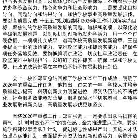
担当夯实发展根基，以底线思维筑牢发展保障，不断增强学校
的办学综合实力、核心竞争力和社会影响力。二是要强化目标
导向、问题导向和结果导向，加快学校事业高质量发展步伐。
要以高质量完成“十五五”规划编制和2026年工作计划落实为目
标，聚焦制约学校高质量发展的问题、短板和弱项，以深化改
革破解发展难题，以制度机制创新激发办学活力，用一个个过
硬数据、一项项扎实成果，谱写学校高质量发展新篇章。三是
要提高干部的政治能力、克难攻坚能力和抓落实能力，确保各
项任务落地见效。要旗帜鲜明讲政治，切实扛牢政治责任，在
攻坚克难中展现担当，以钉钉子精神抓实，确保上级和学校党
委、行政的决策部署在本单位不折不扣贯彻执行到位。
会上，校长郑直总结回顾了学校2025年工作成效，明确了
2026年的重点工作任务。他指出，过去的一年，学校人才培养
质量稳步提高，科研创新实力明显进位，师资队伍结构不断优
化，社会服务效能愈发凸显，服务保障水平切实增强，各项事
业发展取得新突破，高质量发展步伐更加坚实。
围绕2026年重点工作，郑直强调，一是要拿出跃马扬鞭的
勇气，以“时时放心不下”的责任感，全力推进重点工作。要实
施学科建设攀登跃升计划，促进标志性成果产出；实施人才队
伍强基赋能计划，全面提升师资队伍创新创造活力；实施开放