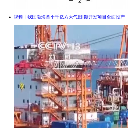
视频丨我国渤海首个千亿方大气田Ⅰ期开发项目全面投产