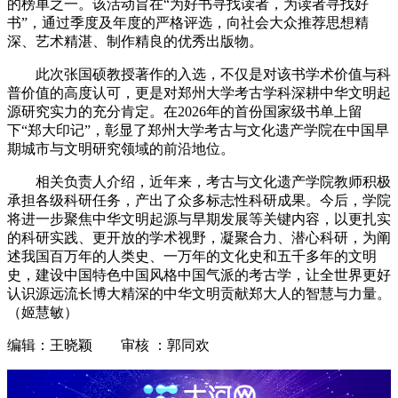
的榜单之一。该活动旨在“为好书寻找读者，为读者寻找好
书”，通过季度及年度的严格评选，向社会大众推荐思想精
深、艺术精湛、制作精良的优秀出版物
。
此次张国硕教授著作的入选，不仅是对该书学术价值与科
普价值的高度认可，更是对郑州大学考古学科深耕中华文明起
源研究实力的充分肯定。在2026年的首份国家级书单上留
下“郑大印记”，彰显了郑州大学考古与文化遗产学院在中国早
期城市与文明研究领域的前沿地位。
相关负责人介绍，近年来，考古与文化遗产学院教师积极
承担各级科研任务，产出了众多标志性科研成果。今后，学院
将进一步聚焦中华文明起源与早期发展等关键内容，以更扎实
的科研实践、更开放的学术视野，凝聚合力、潜心科研，为阐
述我国百万年的人类史、一万年的文化史和五千多年的文明
史，建设中国特色中国风格中国气派的考古学，让全世界更好
认识源远流长博大精深的中华文明贡献郑大人的智慧与力量。
（姬慧敏）
编辑：王晓颖 审核 ：郭同欢