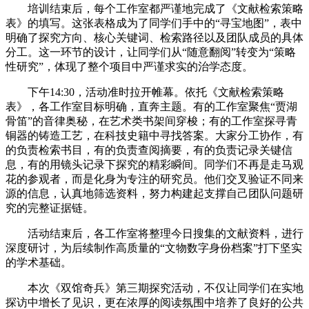
培训结束后，每个工作室都严谨地完成了《文献检索策略
表》的填写。这张表格成为了同学们手中的“寻宝地图”，表中
明确了探究方向、核心关键词、检索路径以及团队成员的具体
分工。这一环节的设计，让同学们从“随意翻阅”转变为“策略
性研究”，体现了整个项目中严谨求实的治学态度。
下午14:30，活动准时拉开帷幕。依托《文献检索策略
表》，各工作室目标明确，直奔主题。有的工作室聚焦“贾湖
骨笛”的音律奥秘，在艺术类书架间穿梭；有的工作室探寻青
铜器的铸造工艺，在科技史籍中寻找答案。大家分工协作，有
的负责检索书目，有的负责查阅摘要，有的负责记录关键信
息，有的用镜头记录下探究的精彩瞬间。同学们不再是走马观
花的参观者，而是化身为专注的研究员。他们交叉验证不同来
源的信息，认真地筛选资料，努力构建起支撑自己团队问题研
究的完整证据链。
活动结束后，各工作室将整理今日搜集的文献资料，进行
深度研讨，为后续制作高质量的“文物数字身份档案”打下坚实
的学术基础。
本次《双馆奇兵》第三期探究活动，不仅让同学们在实地
探访中增长了见识，更在浓厚的阅读氛围中培养了良好的公共