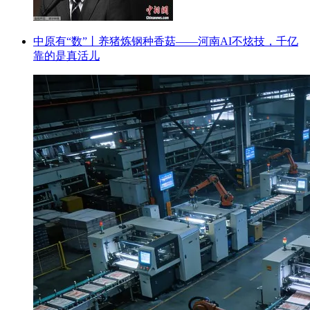
中原有“数”丨养猪炼钢种香菇——河南AI不炫技，千亿
靠的是真活儿