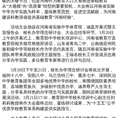
破的关键节点，也是河南作为教育人口大省推进基础教育
从“大规模”向“高质量”转型的重要契机，大会将以河南省实验
中学办学实践为样本，凝练教育思想、促进交流赋能，为河南
建设科教强省提供基础教育“河南经验”。
活动主会场设在河南省实验中学体育馆，涵盖开幕式暨主
旨报告会、校长办学理念研讨会、大会总结等环节。3月20日
上午的开幕式上，教育部中学校长培训中心、河南省教育厅及
教育部相关领导将致辞讲话，山东省青岛二中、云南德宏州民
族初级中学等校校长作为学员代表发言。随后河南省实验中学
团队将带来高效能治理主题报告，王瑞名校长工作室成员也将
分享办学实践，多位教育专家将进行点评与总结。
3月20日下午至21日，校长办学理念研讨会将依次开展，
福州十八中、安阳八中、乌兰浩特三中、重庆七中、深圳民治
中学教育集团等全国多地优秀中学的校长，将围绕国防素养培
育、县域教育振兴、乡镇初中优质办学、涵养尊严人生等主
题，分享各具特色的办学理念与实践探索，期间还将穿插特色
展演活动。3月21日17:30，教育部中学校长培训中心副主任刘
莉莉教授将作大会最终总结，凝练研讨成果，为“十五五”公平
优质学校教育体系构建提供实践指引。