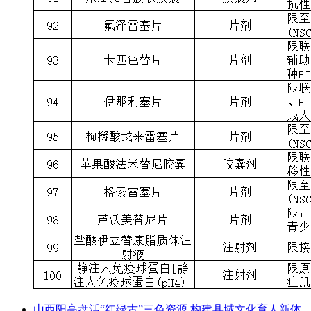
山西阳高盘活“红绿古”三色资源 构建县域文化育人新体