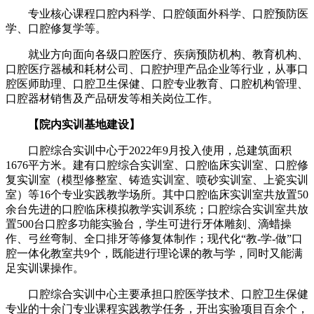
专业核心课程口腔内科学、口腔颌面外科学、口腔预防医
学、口腔修复学等。
就业方向面向各级口腔医疗、疾病预防机构、教育机构、
口腔医疗器械和耗材公司、口腔护理产品企业等行业，从事口
腔医师助理、口腔卫生保健、口腔专业教育、口腔机构管理、
口腔器材销售及产品研发等相关岗位工作。
【院内实训基地建设】
口腔综合实训中心于2022年9月投入使用，总建筑面积
1676平方米。建有口腔综合实训室、口腔临床实训室、口腔修
复实训室（模型修整室、铸造实训室、喷砂实训室、上瓷实训
室）等16个专业实践教学场所。其中口腔临床实训室共放置50
余台先进的口腔临床模拟教学实训系统；口腔综合实训室共放
置500台口腔多功能实验台，学生可进行牙体雕刻、滴蜡操
作、弓丝弯制、全口排牙等修复体制作；现代化“教-学-做”口
腔一体化教室共9个，既能进行理论课的教与学，同时又能满
足实训课操作。
口腔综合实训中心主要承担口腔医学技术、口腔卫生保健
专业的十余门专业课程实践教学任务，开出实验项目百余个，