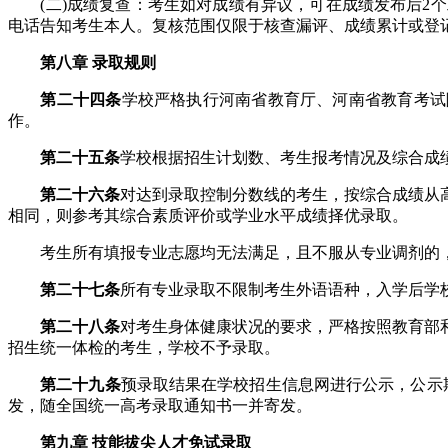
(二)成绩复查：考生如对成绩有异议，可在成绩发布后2个工作
电话告知考生本人。复核范围仅限于核查漏评、成绩累计或登
第八章 录取规则
第二十四条
学校严格执行河南省教育厅、河南省教育考试
作。
第二十五条
学校根据招生计划数、考生报考情况及综合成
第二十六条
对达到录取控制分数线的考生，按综合成绩从
相同，则参考其综合素质评价或学业水平成绩择优录取。
考生所有填报专业志愿均无法满足，且不服从专业调剂的
第二十七条
所有专业录取不限制考生外语语种，入学后学
第二十八条
对考生身体健康状况的要求，严格按照教育部和
招生统一体检的考生，学校不予录取。
第二十九条
预录取结果在学校招生信息网进行公示，公示
发，随全国统一高考录取通知书一并寄发。
第九章 技能拔尖人才免试录取