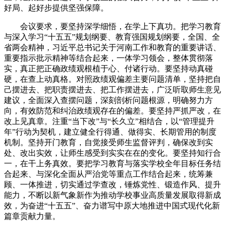
好局、起好步提供坚强保障。
会议要求，要坚持深学细悟，在学上下真功。把学习教育
与深入学习“十五五”规划纲要、教育强国规划纲要，全国、全
省两会精神，习近平总书记关于河南工作和教育的重要讲话、
重要指示批示精神等结合起来，一体学习领会，整体贯彻落
实，真正把正确政绩观根植于心、付诸行动。要坚持动真碰
硬，在查上动真格。对照政绩观偏差主要问题清单，坚持把自
己摆进去、把职责摆进去、把工作摆进去，广泛听取师生意见
建议，全面深入查摆问题，深刻剖析问题根源，明确努力方
向，有效防范和纠治政绩观存在的偏差。要坚持严抓严改，在
改上见真章。注重“当下改”与“长久立”相结合，以“管理提升
年”行动为契机，建立健全行得通、做得实、长期管用的制度
机制。坚持开门教育，自觉接受师生监督评判，确保改到实
处、改出实效，让师生感受到实实在在的变化。要坚持知行合
一，在干上务真效。要把学习教育与落实学校全年目标任务结
合起来、与深化全面从严治党等重点工作结合起来，统筹兼
顾、一体推进，切实通过学查改，锤炼党性、锻造作风、提升
能力，不断以新气象新作为推动学校事业高质量发展取得新成
效，为奋进“十五五”、奋力谱写中原大地推进中国式现代化新
篇章贡献力量。