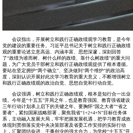
会议指出，开展树立和践行正确政绩观学习教育，是今年
党的建设的重要任务。习近平总书记关于树立和践行正确政绩
观的重要论述立意高远、内涵丰富、思想深邃，深刻回答
了“政绩为谁而树、树什么样的政绩、靠什么树政绩”的重大问
题，为广大党员干部树立和践行正确政绩观提供了根本遵循。
要站在坚定拥护“两个确立”、坚决做到“两个维护”的政治高
度，深刻认识开展好此次学习教育的重大意义，不断增强树立
和践行正确政绩观的政治自觉、思想自觉和行动自觉。
会议强调，树立和践行正确政绩观，根本是知行合一出业
绩。今年是“十五五”开局之年，也是教育强国、教育强省建设
三年行动计划承上启下的关键之年。要胸怀“国之大者”“省之
要者”，紧扣国家战略部署，聚焦我省“1+2+4+N”目标任务体
系，主动融入发展大局，牢牢把握发展机遇，把学习教育成效
体现到贯彻落实党中央决策部署及省委工作安排的实际行动
上，汇聚团结奋进、干事创业的强大合力，为学校“十五五”开