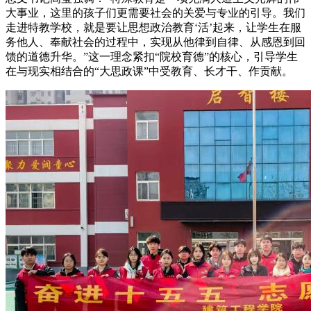
大事业，这里的孩子们更需要社会的关爱与专业的引导。我们
走进特教学校，就是要让思想政治教育‘活’起来，让学生在服
务他人、奉献社会的过程中，实现从他律到自律、从感恩到回
馈的道德升华。”这一理念紧扣“院校育德”的核心，引导学生
在与现实相结合的“大思政课”中受教育、长才干、作贡献。