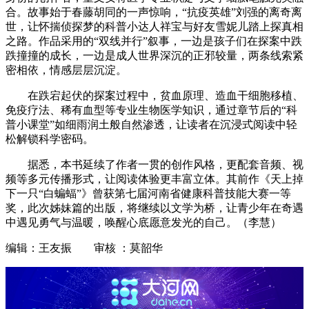
合。故事始于春藤胡同的一声惊响，“抗疫英雄”刘强的离奇离
世，让怀揣侦探梦的科普小达人祥宝与好友雪妮儿踏上探真相
之路。作品采用的“双线并行”叙事，一边是孩子们在探案中跌
跌撞撞的成长，一边是成人世界深沉的正邪较量，两条线索紧
密相依，情感层层沉淀。
在跌宕起伏的探案过程中，贫血原理、造血干细胞移植、
免疫疗法、稀有血型等专业生物医学知识，通过章节后的“科
普小课堂”如细雨润土般自然渗透，让读者在沉浸式阅读中轻
松解锁科学密码。
据悉，本书延续了作者一贯的创作风格，更配套音频、视
频等多元传播形式，让阅读体验更丰富立体。其前作《天上掉
下一只“白蝙蝠”》曾获第七届河南省健康科普技能大赛一等
奖，此次姊妹篇的出版，将继续以文学为桥，让青少年在奇遇
中遇见勇气与温暖，唤醒心底愿意发光的自己。（李慧）
编辑：王友振 审核 ：莫韶华