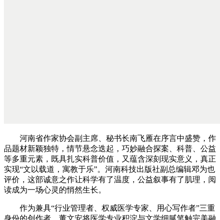
河南省作家协会副主席、秘书长南飞雁在序言中盛赞，作
品题材新颖独特，情节悬念迭起，巧妙融合探案、科普、公益
等多重元素，既具扎实科普价值，又蕴含深刻现实意义，真正
实现“文以载道，寓教于乐”。河南科技出版社副总编辑邓为也
评价，这部诚意之作让科学有了温度，公益叙事有了肌理，阅
读成为一场心灵的悄然生长。
作为兼具“行业管理者、权威医学专家、用心写作者”三重
身份的创作者，董文安将医学专业积淀与文学细腻笔触完美融