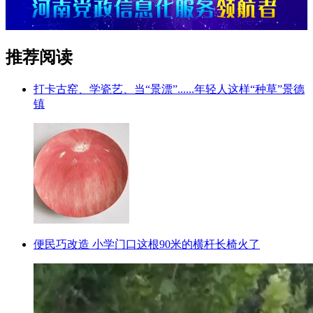
推荐阅读
打卡古窑、学瓷艺、当“景漂”......年轻人这样“种草”景德
镇
便民巧改造 小学门口这根90米的横杆长椅火了