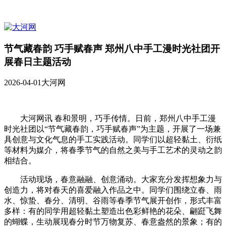
节气藏春韵 巧手赋春声 郑州八中手工漫时光社团开
展春日主题活动
2026-04-01
大河网
大河网讯 春和景明，巧手传情。日前，郑州八中手工漫
时光社团以“节气藏春韵，巧手赋春声”为主题，开展了一场兼
具创意与文化气息的手工实践活动。同学们以超轻黏土、衍纸
等材料为媒介，将春季节气的自然之美与手工艺术的灵动之韵
相结合。
活动现场，春意融融、创意涌动。大家充分发挥想象力与
创造力，将对春天的喜爱融入作品之中。同学们围绕立春、雨
水、惊蛰、春分、清明、谷雨等春季节气展开创作，形式丰富
多样：有的同学用超轻黏土塑造出色彩鲜艳的花朵、翩跹飞舞
的蝴蝶，生动展现春分时节万物复苏、春意盎然的景象；有的