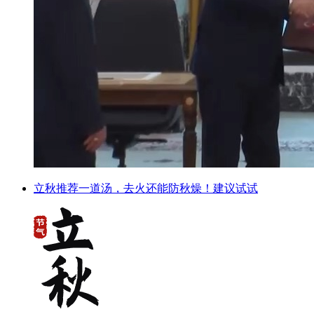
立秋推荐一道汤，去火还能防秋燥！建议试试