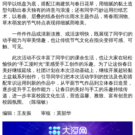
同学以纸盘为底，搭配江南建筑与春日花草，用细腻的黏土造
型勾勒出春天独有的诗意与浪漫；还有同学巧妙运用衍纸艺
术，以卷曲、层叠的纸条创作出雨水主题作品，将春雨润物、
草木萌发的节气特点表现得细腻而唯美。
一件件作品或清新淡雅、或活泼明快，既展现了同学们的
动手能力与审美情趣，也让传统节气文化在指尖变得可感、可
触、可见。
此次活动不仅丰富了同学们的课余生活，也让大家在轻松
愉快的“手工漫时光”里感受手工创作的乐趣。为了让这份春日
美好继续延续，社团计划在本次活动基础上，继续开展超轻黏
土盆栽系列创作，引导同学们把本次活动学到的技法及色彩搭
配常识运用到新的作品中，从平面节气作品到立体春日造景，
逐步提升手工创作能力，让春日的美好与手工的乐趣持续传
递，进一步丰富校园文化生活，营造温馨、雅致、富有创意的
校园氛围。（陈瑞敏）
编辑：王友振 审核 ：莫韶华