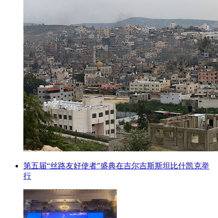
第五届“丝路友好使者”盛典在吉尔吉斯斯坦比什凯克举
行