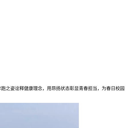
场，以奔跑之姿诠释健康理念，用昂扬状态彰显青春担当，为春日校园