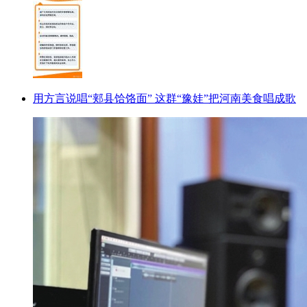
用方言说唱“郏县饸饹面” 这群“豫娃”把河南美食唱成歌