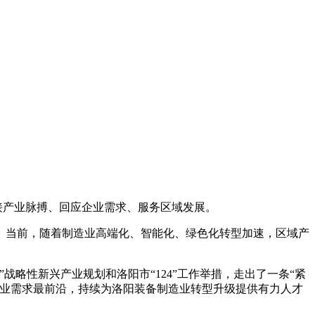
接产业脉搏、回应企业需求、服务区域发展。
。当前，随着制造业高端化、智能化、绿色化转型加速，区域产
略性新兴产业规划和洛阳市“124”工作举措，走出了一条“紧
产业需求最前沿，持续为洛阳装备制造业转型升级提供有力人才