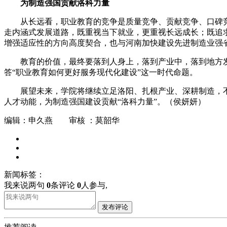
为制造强国贡献洛科力量
从长远看，职业教育的竞争是质量竞争、贡献竞争、口碑
走内涵式发展道路，既重视当下就业，更重视长远成长；既追
增强适应性的方向高度契合，也与河南加快建设先进制造业强
教育的价值，最终要落到人身上，落到产业中，落到地方
答“职业教育如何更好服务现代化建设”这一时代命题。
展望未来，学院将继续立足洛阳、扎根产业、深耕制造，
人才动能，为制造强国建设贡献“洛科力量”。（侯妍妍）
编辑：申久燕 审核 ：莫韶华
新闻标签：
我来说两句
0
条评论
0
人参与,
发布评论