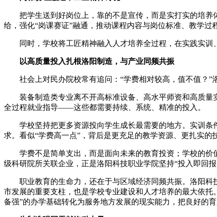
把学生送到好岗位上，靠的不是宣传，而是实打实的培养
给，强化“岗课赛证”融通，推动课程内容与岗位标准、教学过
同时，学校将工匠精神融入人才培养全过程，在实践实训、
以高质量投入扎根洛阳制造，与产业同频共振
社会上对民办院校常有追问：“学费相对较高，值不值？”
装备制造类专业离不开高标准设备、高水平师资和高质量
全过程就业指导——这些都需要持续、系统、精准的投入。
学校坚持把更多资源投向学生成长最需要的地方。实训条
求。看似“学费高一点”，背后是更充足的教学资源、更扎实的
学费不是简单支出，而是面向未来的教育投资；学校的价值
级科研院所关联企业，正是洛阳科技职业学院坚持“投入即回报
职业教育的生命力，还在于与区域经济同频共振。洛阳科
市发展的重要支柱，也是学校专业建设和人才培养的最大依托
备强”的办学基础转化为服务地方发展的现实能力，把良好的