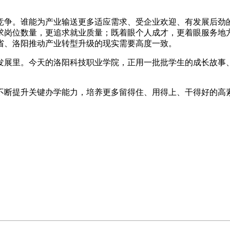
竞争。谁能为产业输送更多适应需求、受企业欢迎、有发展后劲
求岗位数量，更追求就业质量；既着眼个人成才，更着眼服务地
省、洛阳推动产业转型升级的现实需要高度一致。
发展里。今天的洛阳科技职业学院，正用一批批学生的成长故事
不断提升关键办学能力，培养更多留得住、用得上、干得好的高