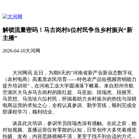
解锁流量密码！马古岗村6位村民争当乡村振兴“新
主播”
2026-04-10
大河网
大河网讯 近日，为期8天的“河南省新产业新业态数字化
（农村电商）高素质农民培育——特色农产品短视频营销能力
提升培训班”，在河南工业大学圆满落下帷幕。来自郑州市航
空港区大马乡马古岗村的陈红超、马亚如、段瑞杰、段丽芳、
马苈想、马浩珍六位村民，怀揣着助力乡村振兴的热忱与深耕
电商运营的求知之心，全程认真参训、勤学苦练，顺利完成全
部课程学习，顺利结业。
谈及此次培训，参训学员段瑞杰深有感触。在此之前，她
对短视频、直播运营仅有零散的认知，日常创作大多凭着感觉
拍摄、发布，内容思路模糊不清，更苦于找不到合适的方式，