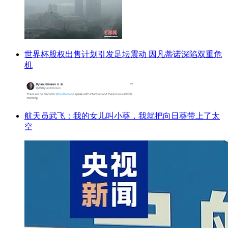
世界杯股权出售计划引发足坛震动 因凡蒂诺深陷双重危
机
航天员武飞：我的女儿叫小葵，我就把向日葵带上了太
空