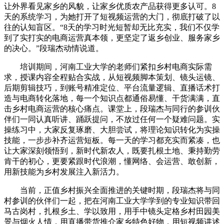
让外界看见家乡的风貌，让家乡优质农产品获得更多认可。8
天的系统学习，为她打开了短视频运营的大门，彻底打破了以
往的认知盲区。“8天的学习时光短暂却无比充实，我们不仅学
到了实打实的电商运营真本领，更坚定了返乡创业、服务家乡
的决心。”段瑞杰动情说道。
培训期间，河南工业大学的老师们紧扣乡村电商实际需
求，授课内容全程贴合实战，从短视频脚本策划、镜头运镜、
后期剪辑技巧，到账号精准定位、平台流量逻辑、直播话术打
造与电商转化落地，每一个知识点都通俗易懂、干货满满，直
击乡村电商运营的核心痛点。课堂上，段瑞杰与同行的参训伙
伴们一同认真听讲、踊跃提问，不放过任何一个疑难问题。实
操练习中，大家反复琢磨、大胆尝试，将理论知识转化为实操
技能，一步步补齐运营短板。每一天的学习都充实而紧凑，也
让大家深刻领悟到，新时代新农人，既要扎根土地、秉持勤劳
肯干的初心，更要紧跟时代浪潮，懂网络、会运营、敢创新，
用新技能为乡村发展注入新活力。
当前，正值乡村振兴全面推进的关键时期，段瑞杰将与同
村参训的伙伴们一起，把在河南工业大学学到的专业知识带回
马古岗村，扎根乡土、学以致用，用手中镜头定格乡村田园美
景与烟火人情，用直播带货推介家乡特色好物，用短视频讲述