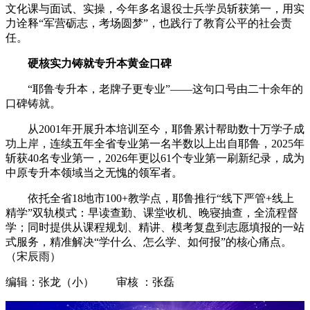
文化课与面试、实操，今年多名退役士兵学员斩获第一，用实
力诠释“军营砺志，考场圆梦”，也践行了教育公平的社会责
任。
硬核实力铸就专升本黄金口碑
“耶鲁专升本，老牌子更专业”——这句口号由二十余年的
口碑铸就。
从2001年开展升本培训至今，耶鲁累计帮助数十万学子成
功上岸，连续五年全省专业第一名半数以上出自耶鲁，2025年
斩获40名专业第一，2026年更以61个专业第一刷新纪录，成为
中原专升本领域当之无愧的领军者。
依托全省18地市100+教学点，耶鲁推行“线下严管+线上
精学”双轨模式：早读查勤、课堂收机、晚寝抽查，全流程督
学；同时提供从课程规划、精讲、模考复盘到志愿填报的一站
式服务，精准解决“学什么、怎么学、如何报”的核心痛点。
（宋辰雨）
编辑：张龙（小） 审核 ：张磊