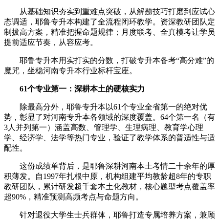
从基础知识夯实到重难点突破，从解题技巧打磨到应试心
态调适，耶鲁专升本构建了全流程闭环教学。资深教研团队定
制拔高方案，精准把握命题规律；月度联考、全真模考让学员
提前适应节奏，从容应考。
耶鲁专升本用实打实的分数，打破专升本备考“高分难”的
魔咒，坐稳河南专升本行业标杆宝座。
61个专业第一：深耕本土的硬核实力
除最高分外，耶鲁专升本以61个专业全省第一的绝对优
势，彰显了对河南专升本各领域的深度覆盖。64个第一名（有
3人并列第一）涵盖高数、管理学、生理病理、教育学心理
学、经济学、法学等热门专业，验证了教学体系的普适性与适
配性。
这份成绩单背后，是耶鲁深耕河南本土考情二十余年的厚
积薄发。自1997年扎根中原，机构组建平均教龄超8年的专职
教研团队，累计研发超千套本土化教材，核心题型考点覆盖率
超90%，精准预测高频考点与命题方向。
针对退役大学生士兵群体，耶鲁打造专属培养方案，兼顾