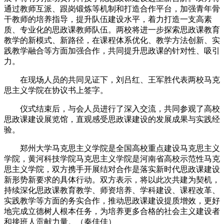
通过教师互派、跟岗锻炼等机制和打造合作平台，加强青年骨
干教师的培养指导，提升队伍建设水平，着力打造一支高素
质、专业化的思政课教师队伍。两校将进一步探索思政课教育
教学的新模式、新路径，在课程体系优化、教学方法创新、实
践教学融合等方面加强合作，共同提升思政课的针对性、吸引
力。
在现场人员的共同见证下，刘吕红、王军胜代表两校马克
思主义学院在协议书上签字。
仪式结束后，与会人员进行了深入交流，共同参观了高校
思政课建设展览馆，直观感受思政课建设的发展成果与实践经
验。
郑州大学马克思主义学院是全国高校重点建设马克思主义
学院，黄河科技学院马克思主义学院是河南省高校示范性马克
思主义学院，双方携手开展结对合作是落实新时代思政课建设
新形势新要求的具体行动。双方表示，将以此次共建为契机，
持续深化思政课教育教学、师资培养、学科建设、课程改革、
实践教学等方面的务实合作，推动思政课建设提质增效，更好
地完成立德树人根本任务，为培养更多合格的社会主义建设者
和接班人贡献力量。（秦佳佳）