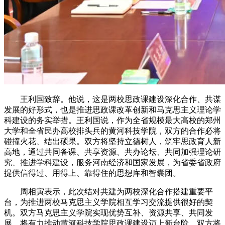
王利国致辞。他说，这是两校思政课建设深化合作、共谋
发展的好形式，也是推进思政课改革创新和马克思主义理论学
科建设的务实举措。王利国说，作为全省规模最大高校的郑州
大学和全省民办高校排头兵的黄河科技学院，双方的合作必将
碰撞火花、结出硕果。双方将坚持立德树人，筑牢思政育人新
高地，通过共同备课、共享资源、共办论坛、共同加强理论研
究、推进学科建设，服务河南经济和国家发展，为省委省政府
提供信得过、用得上、靠得住的思想库和智囊团。
周相寅表示，此次结对共建为两校深化合作搭建重要平
台，为推进两校马克思主义学院相互学习交流提供很好的契
机。双方马克思主义学院实现优势互补、资源共享、共同发
展，将有力推动黄河科技学院思政课建设迈上新台阶。双方将