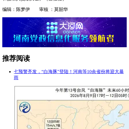
编辑：陈梦伊 审核 ：莫韶华
推荐阅读
七预警齐发，“白海豚”登陆！河南等10余省份将迎大暴
雨