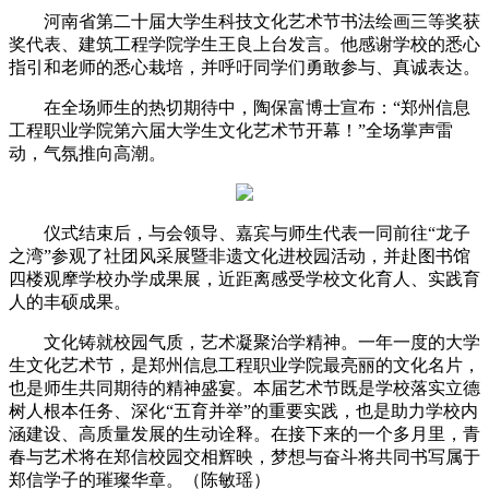
河南省第二十届大学生科技文化艺术节书法绘画三等奖获
奖代表、建筑工程学院学生王良上台发言。他感谢学校的悉心
指引和老师的悉心栽培，并呼吁同学们勇敢参与、真诚表达。
在全场师生的热切期待中，陶保富博士宣布：“郑州信息
工程职业学院第六届大学生文化艺术节开幕！”全场掌声雷
动，气氛推向高潮。
仪式结束后，与会领导、嘉宾与师生代表一同前往“龙子
之湾”参观了社团风采展暨非遗文化进校园活动，并赴图书馆
四楼观摩学校办学成果展，近距离感受学校文化育人、实践育
人的丰硕成果。
文化铸就校园气质，艺术凝聚治学精神。一年一度的大学
生文化艺术节，是郑州信息工程职业学院最亮丽的文化名片，
也是师生共同期待的精神盛宴。本届艺术节既是学校落实立德
树人根本任务、深化“五育并举”的重要实践，也是助力学校内
涵建设、高质量发展的生动诠释。在接下来的一个多月里，青
春与艺术将在郑信校园交相辉映，梦想与奋斗将共同书写属于
郑信学子的璀璨华章。（陈敏瑶）