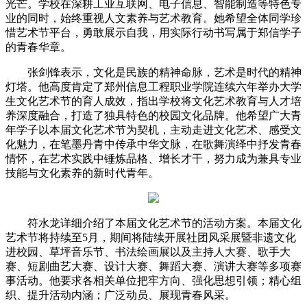
光芒。学校在深耕工业互联网、电子信息、智能制造等特色专
业的同时，始终重视人文素养与艺术教育。她希望全体同学珍
惜艺术节平台，勇敢展示自我，用实际行动书写属于郑信学子
的青春华章。
张剑锋表示，文化是民族的精神命脉，艺术是时代的精神
灯塔。他高度肯定了郑州信息工程职业学院连续六年举办大学
生文化艺术节的育人成效，指出学校将文化艺术教育与人才培
养深度融合，打造了独具特色的校园文化品牌。他希望广大青
年学子以本届文化艺术节为契机，主动走进文化艺术、感受文
化魅力，在笔墨丹青中传承中华文脉，在歌舞演绎中抒发青春
情怀，在艺术实践中锤炼品格、增长才干，努力成为兼具专业
技能与文化素养的新时代青年。
符水龙详细介绍了本届文化艺术节的活动方案。本届文化
艺术节将持续至5月，期间将陆续开展社团风采展暨非遗文化
进校园、草坪音乐节、书法绘画展以及主持人大赛、歌手大
赛、短剧曲艺大赛、设计大赛、舞蹈大赛、演讲大赛等多项赛
事活动。他要求各相关单位把牢方向、强化思想引领；精心组
织、提升活动内涵；广泛动员、展现青春风采。