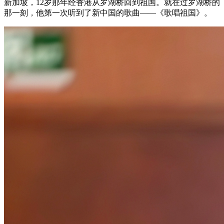
新加坡，12岁那年经香港从罗湖桥回到祖国。就在过罗湖桥的
那一刻，他第一次听到了新中国的歌曲——《歌唱祖国》。