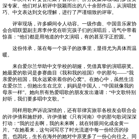
深专家。他们对从初评中脱颖而出的八十余部作品，从演唱技
巧、中文表达到文化理解，进行了严谨细致的评审。
评审现场，许多瞬间令人动容。一级作曲、中国音乐家协
会合唱联盟副主席李仲党在听完孩子们的演唱后，语气中带着
惊喜：“他们都是用地道的中文演唱，有的甚至字正腔圆。”
这份传承，落在每一个孩子的故事里，显得尤为具体而温
暖。
来自爱尔兰华助中文学校的胡娅，凭借真挚的演唱获奖。
她最爱的歌词是参赛曲目《我和我的祖国》中的那句——“我
亲爱的祖国，我永远紧依着你的心窝”。在她心中，虽然生活
在爱尔兰，但她出生在北京，妈妈是中国人，“中国就像我的
母亲一样”。她向所有热爱唱歌的朋友发出邀请：“中文歌特别
好听，我们要多唱中文歌。”
同样用歌声诉说深情的，还有菲律宾旅菲各校友会联合会
的许伊倩和施舒婷。许伊倩被《只有河南》中的那句歌词深深
打动：“我的过去啊，我的未来啊，就在转眼间化成金黄一
片。”在她看来，这句词写尽了时光流逝中每一份经历的珍
贵。也因此，生长在海外的她对中原更多了一份心向往之。同