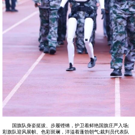
国旗队身姿挺拔、步履铿锵，护卫着鲜艳国旗庄严入场;
彩旗队迎风展帜、色彩斑斓，洋溢着蓬勃朝气;裁判员代表队