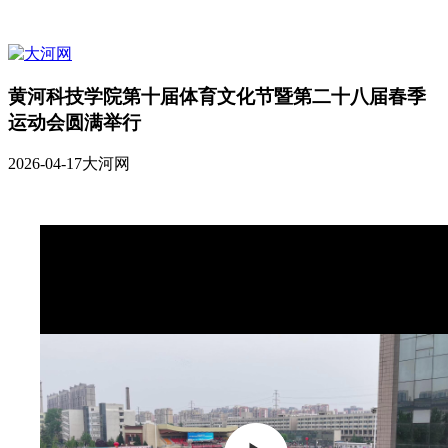
黄河科技学院第十届体育文化节暨第二十八届春季
运动会圆满举行
2026-04-17
大河网