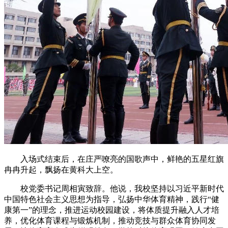
入场式结束后，在庄严嘹亮的国歌声中，鲜艳的五星红旗
冉冉升起，飘扬在黄科大上空。
校党委书记周相寅致辞。他说，我校坚持以习近平新时代
中国特色社会主义思想为指导，弘扬中华体育精神，践行“健
康第一”的理念，推进运动校园建设，将体质提升融入人才培
养，优化体育课程与锻炼机制，推动竞技与群众体育协同发