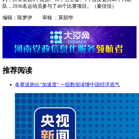
队，2936名运动员参与了40个比赛项目。（秦佳佳）
编辑：陈梦伊 审核 ：莫韶华
推荐阅读
多赛道跑出“加速度” 一组数据读懂中国经济底气