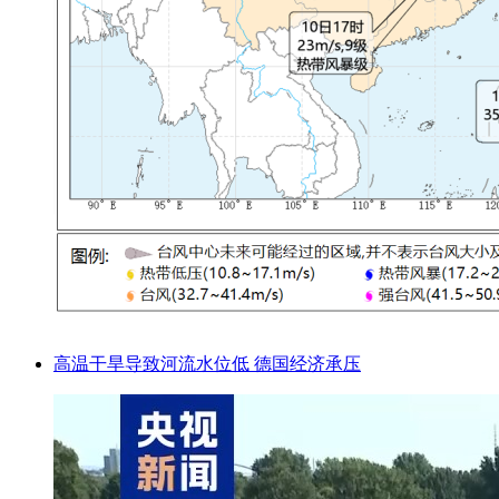
高温干旱导致河流水位低 德国经济承压