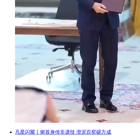
凡星闪耀丨俯首身传非遗技 澄泥百窑砚方成