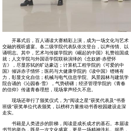
开幕式后，百人诵读大赛精彩上演，成为一场文化与艺术
交融的视听盛宴。各二级学院代表队依次登台，以声传情、以
诵明志。其中，艺术与传媒学院的《崛起的中国》礼赞祖国成
就；人文学院与外国语学院联袂演绎的《念奴娇·赤壁怀
古》，尽显苏轼的旷达豪迈；计算机工程学院的《可爱的中
国》倾诉赤子情怀；医药与大健康学院的《读中国》铿锵有
力，彰显文化自信；机械与电气信息学院、风景园林与建筑学
院合诵的《沁园春·雪》，气势磅礴；经济管理学院的《青春
的信仰》传递青春理想，现场掌声经久不息。
现场还举行了颁奖仪式，为“阅读之星”获奖代表及“书香
班级”获奖单位代表颁奖，以榜样力量推动书香校园建设走深
走实。
书籍是人类进步的阶梯，阅读是成长成才的基石。本届读
书节的举办，既是一次文化盛宴，更是一场精神洗礼。据悉，