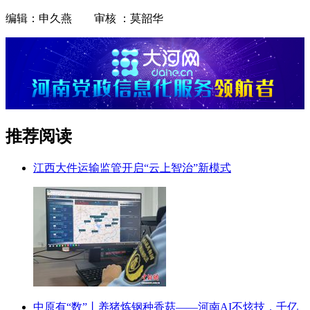
编辑：申久燕 审核 ：莫韶华
推荐阅读
江西大件运输监管开启“云上智治”新模式
中原有“数”丨养猪炼钢种香菇——河南AI不炫技，千亿