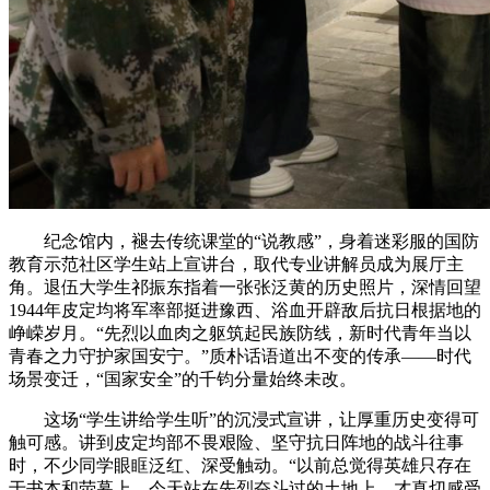
纪念馆内，褪去传统课堂的“说教感”，身着迷彩服的国防
教育示范社区学生站上宣讲台，取代专业讲解员成为展厅主
角。退伍大学生祁振东指着一张张泛黄的历史照片，深情回望
1944年皮定均将军率部挺进豫西、浴血开辟敌后抗日根据地的
峥嵘岁月。“先烈以血肉之躯筑起民族防线，新时代青年当以
青春之力守护家国安宁。”质朴话语道出不变的传承——时代
场景变迁，“国家安全”的千钧分量始终未改。
这场“学生讲给学生听”的沉浸式宣讲，让厚重历史变得可
触可感。讲到皮定均部不畏艰险、坚守抗日阵地的战斗往事
时，不少同学眼眶泛红、深受触动。“以前总觉得英雄只存在
于书本和荧幕上，今天站在先烈奋斗过的土地上，才真切感受