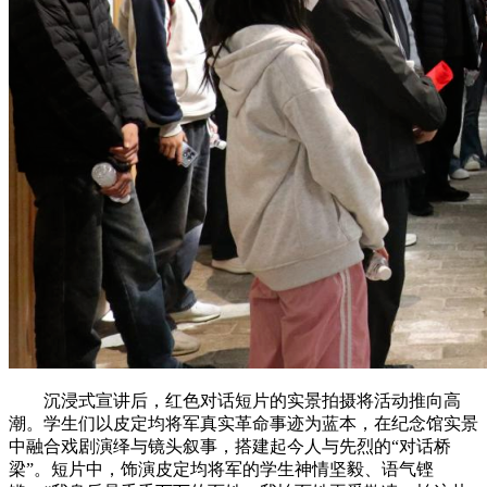
沉浸式宣讲后，红色对话短片的实景拍摄将活动推向高
潮。学生们以皮定均将军真实革命事迹为蓝本，在纪念馆实景
中融合戏剧演绎与镜头叙事，搭建起今人与先烈的“对话桥
梁”。短片中，饰演皮定均将军的学生神情坚毅、语气铿