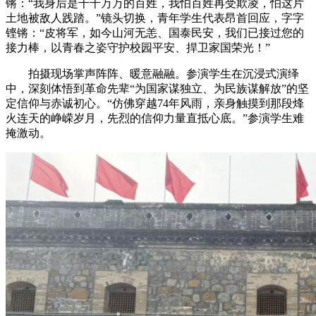
锵：“我身后是千千万万的百姓，我怕百姓再受欺凌，怕这片
土地被敌人践踏。”镜头切换，青年学生代表昂首回应，字字
铿锵：“皮将军，如今山河无恙、国泰民安，我们已接过您的
接力棒，以青春之姿守护校园平安、捍卫家国荣光！”
拍摄现场掌声阵阵、暖意融融。参演学生在沉浸式演绎
中，深刻体悟到革命先辈“为国家谋独立、为民族谋解放”的坚
定信仰与赤诚初心。“仿佛穿越74年风雨，亲身触摸到那段烽
火连天的峥嵘岁月，先烈的信仰力量直抵心底。”参演学生难
掩激动。