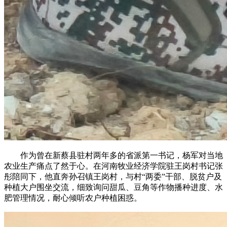
作为曾在新蔡县驻村两年多的省派第一书记，杨军对当地
农业生产痛点了然于心。在河南牧业经济学院驻王岗村书记张
彤陪同下，他直奔孙召镇王岗村，与村“两委”干部、脱贫户及
种植大户围坐交流，细致询问甜瓜、豆角等作物播种进度、水
肥管理情况，耐心倾听农户种植困惑。