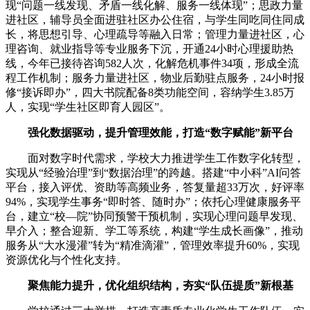
现“问题一线发现、矛盾一线化解、服务一线体现”；思政力量
进社区，辅导员全面进驻社区办公住宿，与学生同吃同住同成
长，将思想引导、心理疏导等融入日常；管理力量进社区，心
理咨询、就业指导等专业服务下沉，开通24小时心理援助热
线，今年已接待咨询582人次，化解危机事件34项，形成全流
程工作机制；服务力量进社区，物业后勤驻点服务，24小时报
修“接诉即办”，四大书院配备8类功能空间，容纳学生3.85万
人，实现“学生社区即育人园区”。
强化数据驱动，提升管理效能，打造“数字赋能”新平台
面对数字时代需求，学校大力推进学生工作数字化转型，
实现从“经验治理”到“数据治理”的跨越。搭建“中小科”AI问答
平台，接入评优、资助等高频业务，答复量超33万次，好评率
94%，实现学生事务“即时答、随时办”；依托心理健康服务平
台，建立“校—院”协同预警干预机制，实现心理问题早发现、
早介入；整合迎新、学工等系统，构建“学生成长画像”，推动
服务从“大水漫灌”转为“精准滴灌”，管理效率提升60%，实现
资源优化与个性化支持。
聚焦能力提升，优化组织结构，夯实“队伍提质”新根基