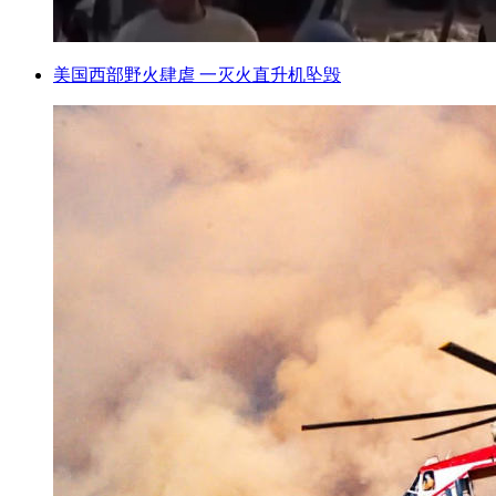
美国西部野火肆虐 一灭火直升机坠毁