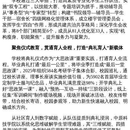
学校通过三大举措，打造高素质专业化学生工作队伍。实
施“双专工程”，以技能大赛、专题培训为抓手，推动辅导员
从“事务型”向“专家型”转型；构建“书院领导—辅导员—学生
干部—宿舍长”四级网格化管理体系，成立楼宇管理委员会，
发挥学生“四自”作用，形成共建共治共享格局；深化学生会改
革，将8个部门精简至6个，成员从81人优化至33人，实现“机
构瘦身、职能聚焦”，提升服务力与凝聚力。
聚焦仪式教育，贯通育人全程，打造“典礼育人”新载体
学校将典礼仪式作为“大思政课”重要实践，打通育人全流
程。毕业典礼打通“最后一公里”，将毕业季打造成“最后一堂
思政课”，2025年组织584名考研学子集体合影、校园巡礼，通
过校长讲座、理事长座谈实施价值引领，为5902名首届毕业生
定制学士服与纪念品，毕业典礼满意度达98%；开学典礼上
好“思政第一课”，融入“预热—互动—持续”三阶段设计，线上
征集“军训瞬间”制作暖场视频，现场开展破冰活动、校友传帮
带，结合校长寄语、校园参观等，助力新生快速融入校园、明
确成长方向。
从社区育人到数字赋能，从队伍提质到典礼浸润，中原科
技学院以系统化思维破解学生管理难题，其“三维赋能、四措